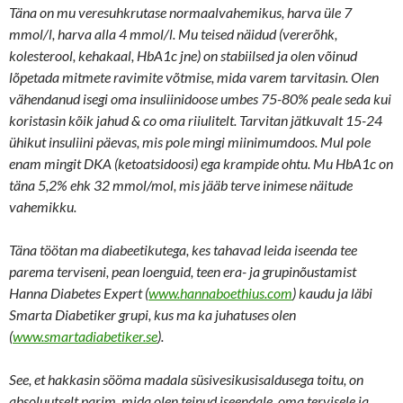
Täna on mu veresuhkrutase normaalvahemikus, harva üle 7
mmol/l, harva alla 4 mmol/l. Mu teised näidud (vererõhk,
kolesterool, kehakaal, HbA1c jne) on stabiilsed ja olen võinud
lõpetada mitmete ravimite võtmise, mida varem tarvitasin. Olen
vähendanud isegi oma insuliinidoose umbes 75-80% peale seda kui
koristasin kõik jahud & co oma riiulitelt. Tarvitan jätkuvalt 15-24
ühikut insuliini päevas, mis pole mingi miinimumdoos. Mul pole
enam mingit DKA (ketoatsidoosi) ega krampide ohtu. Mu HbA1c on
täna 5,2% ehk 32 mmol/mol, mis jääb terve inimese näitude
vahemikku.
Täna töötan ma diabeetikutega, kes tahavad leida iseenda tee
parema terviseni, pean loenguid, teen era- ja grupinõustamist
Hanna Diabetes Expert (
www.hannaboethius.com
) kaudu ja läbi
Smarta Diabetiker grupi, kus ma ka juhatuses olen
(
www.smartadiabetiker.se
).
See, et hakkasin sööma madala süsivesikusisaldusega toitu, on
absoluutselt parim, mida olen teinud iseendale, oma tervisele ja