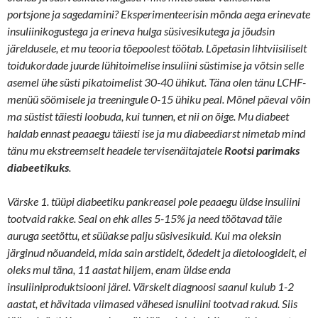
portsjone ja sagedamini? Eksperimenteerisin mõnda aega erinevate
insuliinikogustega ja erineva hulga süsivesikutega ja jõudsin
järeldusele, et mu teooria tõepoolest töötab. Lõpetasin lihtviisiliselt
toidukordade juurde lühitoimelise insuliini süstimise ja võtsin selle
asemel ühe süsti pikatoimelist 30-40 ühikut. Täna olen tänu LCHF-
menüü söömisele ja treeningule 0-15 ühiku peal. Mõnel päeval võin
ma süstist täiesti loobuda, kui tunnen, et nii on õige. Mu diabeet
haldab ennast peaaegu täiesti ise ja mu diabeediarst nimetab mind
tänu mu ekstreemselt headele tervisenäitajatele
Rootsi parimaks
diabeetikuks
.
Värske 1. tüüpi diabeetiku pankreasel pole peaaegu üldse insuliini
tootvaid rakke. Seal on ehk alles 5-15% ja need töötavad täie
auruga seetõttu, et süüakse palju süsivesikuid. Kui ma oleksin
järginud nõuandeid, mida sain arstidelt, õdedelt ja dietoloogidelt, ei
oleks mul täna, 11 aastat hiljem, enam üldse enda
insuliiniproduktsiooni järel. Värskelt diagnoosi saanul kulub 1-2
aastat, et hävitada viimased vähesed isnuliini tootvad rakud. Siis