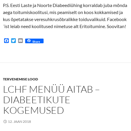
P.S. Eesti Laste ja Noorte Diabeediühing korraldab juba mõnda
aega toitumiskoolitusi, mis peamiselt on koos kokkamised ja
kus õpetatakse veresuhkrusõbralikke toiduvalikuid. Facebook
´ist leiab need koolitused nimetuse alt Eritoitumine. Soovitan!
F
T
E
Share
a
w
m
c
i
a
e
t
i
b
t
l
o
e
o
r
k
TERVENEMISE LOOD
LCHF MENÜÜ AITAB –
DIABEETIKUTE
KOGEMUSED
12. JAAN 2018