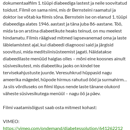
dokumentaalfilm 1. tüüpi diabeediga lastest ja neile soovitatud
toidust. Filmil on sama nimi, mis dr Bernsteini raamatul ja
doktor ise võtab ka filmis sõna. Bernstein ise on elanud 1. tüüpi
diabeediga alates 1946. aastast ja täna juba 86-aastane. Töö,
mida ta on arstina diabeetikute heaks teinud, on mu meelest
hindamatu. Filmis räägivad mitmed lapsevanemad oma ja laste
läbielamistest ajal, kui diabeedi diagnoosi said ja järgisid
soovitusi, mida meditsiinisüsteemist jagati. Näidatakse
diabeedilaste menüüd haiglas olles – mõni eine koosnes ainult
süsivesikutest, mis diabeetiku jaoks on kindel tee
tervisekahjustuste juurde. Veresuhkrud hüppasid nagu
ameerika mägedel, hüpode hirmus rahutud ööd ja surmahirm…
Ja siis võrdluseks on filmi lõpus nende laste tänane olukord
väheste süsivesikutega menüül – nagu öö ja päev.
Filmi vaatamisõigust saab osta mitmest kohast:
VIMEO:
https://vimeo.com/ondemand/diabetessolution/641262212