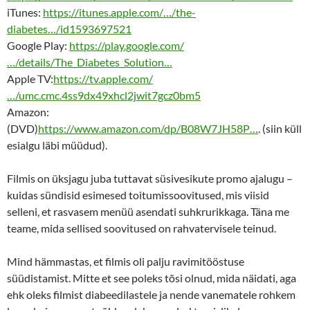
iTunes:
https://itunes.apple.com/…/the-
diabetes…/id1593697521
Google Play:
https://play.google.com/
…/details/The_Diabetes_Solution…
Apple TV:
https://tv.apple.com/
…/umc.cmc.4ss9dx49xhcl2jwit7gcz0bm5
Amazon:
(DVD)
https://www.amazon.com/dp/B08W7JH58P…
. (siin küll
esialgu läbi müüdud).
Filmis on üksjagu juba tuttavat süsivesikute promo ajalugu –
kuidas sündisid esimesed toitumissoovitused, mis viisid
selleni, et rasvasem menüü asendati suhkrurikkaga. Täna me
teame, mida sellised soovitused on rahvatervisele teinud.
Mind hämmastas, et filmis oli palju ravimitööstuse
süüdistamist. Mitte et see poleks tõsi olnud, mida näidati, aga
ehk oleks filmist diabeedilastele ja nende vanematele rohkem