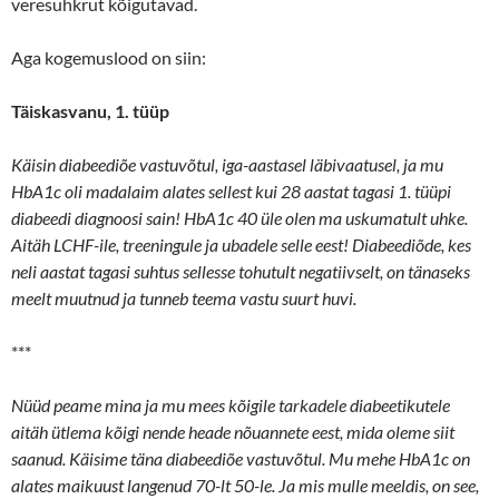
veresuhkrut kõigutavad.
Aga kogemuslood on siin:
Täiskasvanu, 1. tüüp
Käisin diabeediõe vastuvõtul, iga-aastasel läbivaatusel, ja mu
HbA1c oli madalaim alates sellest kui 28 aastat tagasi 1. tüüpi
diabeedi diagnoosi sain! HbA1c 40 üle olen ma uskumatult uhke.
Aitäh LCHF-ile, treeningule ja ubadele selle eest! Diabeediõde, kes
neli aastat tagasi suhtus sellesse tohutult negatiivselt, on tänaseks
meelt muutnud ja tunneb teema vastu suurt huvi.
***
Nüüd peame mina ja mu mees kõigile tarkadele diabeetikutele
aitäh ütlema kõigi nende heade nõuannete eest, mida oleme siit
saanud. Käisime täna diabeediõe vastuvõtul. Mu mehe HbA1c on
alates maikuust langenud 70-lt 50-le. Ja mis mulle meeldis, on see,