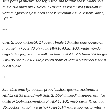
selle peale ja ütlesin: “Ma tegin seda, ma teadsin seda!” Siiani pole
mul olnud mitte ükski veresuhkrunäit üle normi, ma jätkuvalt ei
võta mingit rohtu ja tunnen ennast paremini kui iial varem. Aitäh,
LCHF!
***
Olen 2. tüüpi diabeetik 24 aastat. Peale 10 aastat diagnoosiga oli
mu insuliinikogus 90 ühikut ja HbA1c ikkagi 100. Peale mõnda
aega LCHF järgi söömist null insuliini ja HbA1c 46. Vererõhk langes
145/85 pealt 120/70-le ja rohtu enam ei võta. Kolesterool kukkus
6,2-lt 5,2-le.
***
Sain täna oma iga-aastase proovivastuse (pean uhkustama, et
HbA1c oli 35 mmol/mol). Sain 2. tüüpi diabeedi diagnoosi eelmise
aasta oktoobris, novembris oli HbA1c 101, veebruaris 40 ja nüüd
35. Loobusin insuliinist ja hakkasin LCHF-i järgi sööma, tarvitasin