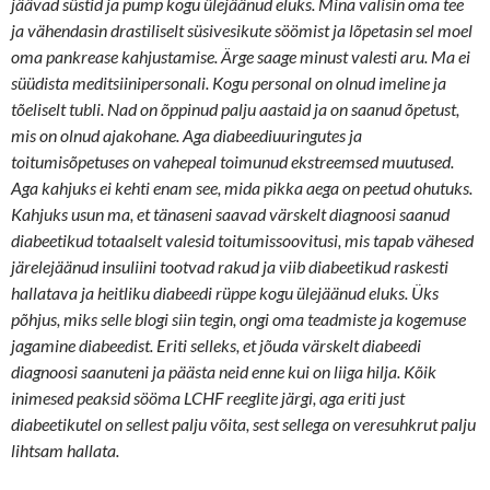
jäävad süstid ja pump kogu ülejäänud eluks. Mina valisin oma tee
ja vähendasin drastiliselt süsivesikute söömist ja lõpetasin sel moel
oma pankrease kahjustamise. Ärge saage minust valesti aru. Ma ei
süüdista meditsiinipersonali. Kogu personal on olnud imeline ja
tõeliselt tubli. Nad on õppinud palju aastaid ja on saanud õpetust,
mis on olnud ajakohane. Aga diabeediuuringutes ja
toitumisõpetuses on vahepeal toimunud ekstreemsed muutused.
Aga kahjuks ei kehti enam see, mida pikka aega on peetud ohutuks.
Kahjuks usun ma, et tänaseni saavad värskelt diagnoosi saanud
diabeetikud totaalselt valesid toitumissoovitusi, mis tapab vähesed
järelejäänud insuliini tootvad rakud ja viib diabeetikud raskesti
hallatava ja heitliku diabeedi rüppe kogu ülejäänud eluks. Üks
põhjus, miks selle blogi siin tegin, ongi oma teadmiste ja kogemuse
jagamine diabeedist. Eriti selleks, et jõuda värskelt diabeedi
diagnoosi saanuteni ja päästa neid enne kui on liiga hilja. Kõik
inimesed peaksid sööma LCHF reeglite järgi, aga eriti just
diabeetikutel on sellest palju võita, sest sellega on veresuhkrut palju
lihtsam hallata.