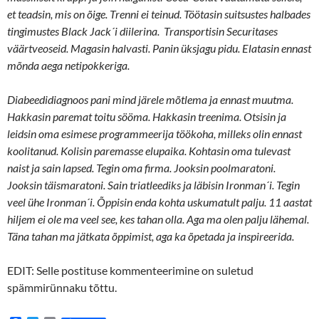
et teadsin, mis on õige. Trenni ei teinud. Töötasin suitsustes halbades
tingimustes Black Jack´i diilerina. Transportisin Securitases
väärtveoseid. Magasin halvasti. Panin üksjagu pidu. Elatasin ennast
mõnda aega netipokkeriga.
Diabeedidiagnoos pani mind järele mõtlema ja ennast muutma.
Hakkasin paremat toitu sööma. Hakkasin treenima. Otsisin ja
leidsin oma esimese programmeerija töökoha, milleks olin ennast
koolitanud. Kolisin paremasse elupaika. Kohtasin oma tulevast
naist ja sain lapsed. Tegin oma firma. Jooksin poolmaratoni.
Jooksin täismaratoni. Sain triatleediks ja läbisin Ironman´i. Tegin
veel ühe Ironman´i. Õppisin enda kohta uskumatult palju. 11 aastat
hiljem ei ole ma veel see, kes tahan olla. Aga ma olen palju lähemal.
Täna tahan ma jätkata õppimist, aga ka õpetada ja inspireerida.
EDIT: Selle postituse kommenteerimine on suletud
spämmirünnaku tõttu.