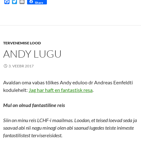
F
T
E
Share
a
w
m
c
i
a
e
t
i
b
t
l
o
e
o
r
k
TERVENEMISE LOOD
ANDY LUGU
3. VEEBR 2017
Avaldan oma vabas tõlkes Andy eduloo dr Andreas Eenfeldti
kodulehelt:
Jag har haft en fantastisk resa
.
Mul on olnud fantastiline reis
Siin on minu reis LCHF-i maailmas. Loodan, et teised loevad seda ja
saavad abi nii nagu minagi olen abi saanud lugedes teiste inimeste
fantastilistest tervisereisidest.