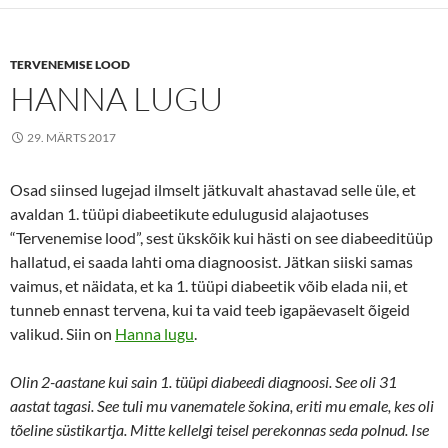
o
e
o
r
k
TERVENEMISE LOOD
HANNA LUGU
29. MÄRTS 2017
Osad siinsed lugejad ilmselt jätkuvalt ahastavad selle üle, et
avaldan 1. tüüpi diabeetikute edulugusid alajaotuses
“Tervenemise lood”, sest ükskõik kui hästi on see diabeeditüüp
hallatud, ei saada lahti oma diagnoosist. Jätkan siiski samas
vaimus, et näidata, et ka 1. tüüpi diabeetik võib elada nii, et
tunneb ennast tervena, kui ta vaid teeb igapäevaselt õigeid
valikud. Siin on
Hanna lugu
.
Olin 2-aastane kui sain 1. tüüpi diabeedi diagnoosi. See oli 31
aastat tagasi. See tuli mu vanematele šokina, eriti mu emale, kes oli
tõeline süstikartja. Mitte kellelgi teisel perekonnas seda polnud. Ise