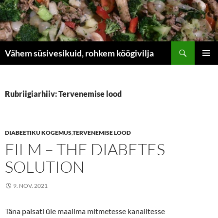
Liigu
sisu
juurde
Otsi
Vähem süsivesikuid, rohkem köögivilja
PEAME
Rubriigiarhiiv: Tervenemise lood
DIABEETIKU KOGEMUS
,
TERVENEMISE LOOD
FILM – THE DIABETES
SOLUTION
9. NOV. 2021
Täna paisati üle maailma mitmetesse kanalitesse