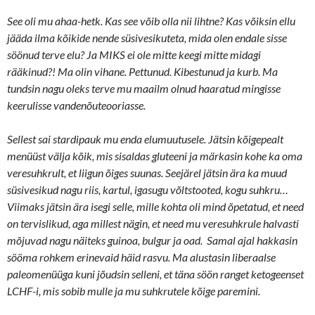
See oli mu ahaa-hetk. Kas see võib olla nii lihtne? Kas võiksin ellu
jääda ilma kõikide nende süsivesikuteta, mida olen endale sisse
söönud terve elu? Ja MIKS ei ole mitte keegi mitte midagi
rääkinud?! Ma olin vihane. Pettunud. Kibestunud ja kurb. Ma
tundsin nagu oleks terve mu maailm olnud haaratud mingisse
keerulisse vandenõuteooriasse.
Sellest sai stardipauk mu enda elumuutusele. Jätsin kõigepealt
menüüst välja kõik, mis sisaldas gluteeni ja märkasin kohe ka oma
veresuhkrult, et liigun õiges suunas. Seejärel jätsin ära ka muud
süsivesikud nagu riis, kartul, igasugu võltstooted, kogu suhkru…
Viimaks jätsin ära isegi selle, mille kohta oli mind õpetatud, et need
on tervislikud, aga millest nägin, et need mu veresuhkrule halvasti
mõjuvad nagu näiteks guinoa, bulgur ja oad. Samal ajal hakkasin
sööma rohkem erinevaid häid rasvu. Ma alustasin liberaalse
paleomenüüga kuni jõudsin selleni, et täna söön ranget ketogeenset
LCHF-i, mis sobib mulle ja mu suhkrutele kõige paremini.