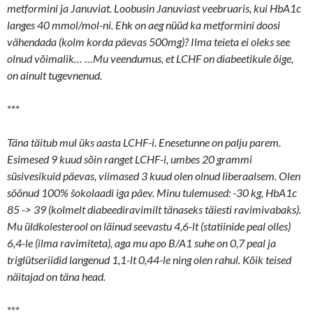
metformini ja Januviat. Loobusin Januviast veebruaris, kui HbA1c
langes 40 mmol/mol-ni. Ehk on aeg nüüd ka metformini doosi
vähendada (kolm korda päevas 500mg)? Ilma teieta ei oleks see
olnud võimalik… …Mu veendumus, et LCHF on diabeetikule õige,
on ainult tugevnenud.
***
Täna täitub mul üks aasta LCHF-i. Enesetunne on palju parem.
Esimesed 9 kuud sõin ranget LCHF-i, umbes 20 grammi
süsivesikuid päevas, viimased 3 kuud olen olnud liberaalsem. Olen
söönud 100% šokolaadi iga päev. Minu tulemused: -30 kg, HbA1c
85 -> 39 (kolmelt diabeediravimilt tänaseks täiesti ravimivabaks).
Mu üldkolesterool on läinud seevastu 4,6-lt (statiinide peal olles)
6,4-le (ilma ravimiteta), aga mu apo B/A1 suhe on 0,7 peal ja
triglütseriidid langenud 1,1-lt 0,44-le ning olen rahul. Kõik teised
näitajad on täna head.
***