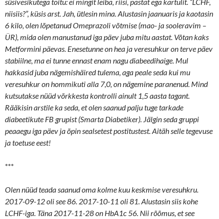
süsivesikutega toitu: ei mingit leiba, riisi, pastat ega kartulit. “LCHF,
niisiis?”, küsis arst. Jah, ütlesin mina. Alustasin jaanuaris ja kaotasin
6 kilo, olen lõpetanud Omeprazoli võtmise (mao- ja sooleravim –
ÜR), mida olen manustanud iga päev juba mitu aastat. Võtan kaks
Metformini päevas. Enesetunne on hea ja veresuhkur on terve päev
stabiilne, ma ei tunne ennast enam nagu diabeedihaige. Mul
hakkasid juba nägemishäired tulema, aga peale seda kui mu
veresuhkur on hommikuti alla 7,0, on nägemine paranenud. Mind
kutsutakse nüüd võrkkesta kontrolli ainult 1,5 aasta tagant.
Rääkisin arstile ka seda, et olen saanud palju tuge tarkade
diabeetikute FB grupist (Smarta Diabetiker). Jälgin seda gruppi
peaaegu iga päev ja õpin sealsetest postitustest. Aitäh selle tegevuse
ja toetuse eest!
***
Olen nüüd teada saanud oma kolme kuu keskmise veresuhkru.
2017-09-12 oli see 86. 2017-10-11 oli 81. Alustasin siis kohe
LCHF-iga. Täna 2017-11-28 on HbA1c 56. Nii rõõmus, et see