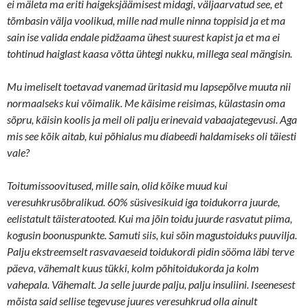
ei mäleta ma eriti haigeksjäämisest midagi, väljaarvatud see, et
tõmbasin välja voolikud, mille nad mulle ninna toppisid ja et ma
sain ise valida endale pidžaama ühest suurest kapist ja et ma ei
tohtinud haiglast kaasa võtta ühtegi nukku, millega seal mängisin.
Mu imeliselt toetavad vanemad üritasid mu lapsepõlve muuta nii
normaalseks kui võimalik. Me käisime reisimas, külastasin oma
sõpru, käisin koolis ja meil oli palju erinevaid vabaajategevusi. Aga
mis see kõik aitab, kui põhialus mu diabeedi haldamiseks oli täiesti
vale?
Toitumissoovitused, mille sain, olid kõike muud kui
veresuhkrusõbralikud. 60% süsivesikuid iga toidukorra juurde,
eelistatult täisteratooted. Kui ma jõin toidu juurde rasvatut piima,
kogusin boonuspunkte. Samuti siis, kui sõin magustoiduks puuvilja.
Palju ekstreemselt rasvavaeseid toidukordi pidin sööma läbi terve
päeva, vähemalt kuus tükki, kolm põhitoidukorda ja kolm
vahepala. Vähemalt. Ja selle juurde palju, palju insuliini. Iseenesest
mõista said sellise tegevuse juures veresuhkrud olla ainult