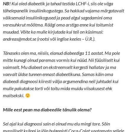
NB!
Kui oled diabeetik ja tahad testida LCHF-i, siis ole väga
tähelepanelik insuliinikogustega. Sa hakkad vajama märgatavalt
väiksemaid insuliinikogused ja pead algul sagedamini oma
veresuhkrut mõõtma. Räägi oma arstiga enne kui toitumist
muudad. Võite ka mulle kirjutada kui teil on küsimusi:
andreas@mdot.se (rootsi või inglise keeles – Ü.R.).
Tänaseks olen ma, niisiis, elanud diabeediga 11 aastat. Ma pole
mitte kunagi olnud paremas vormis kui nüüd. Nii füüsiliselt kui
vaimselt. Mu diabeet on ekstreemselt kergesti hallatav ja ma
vaevalt üldse tunnen ennast diabeetikuna. Samas käin oma
diabeedi diagnoosi kiiresti välja argumendina neil juhtudel kui
mulle pakutakse torti või toitu mida muidu viisakusest ehk
maitsekski.
Mille eest pean ma diabeedile tänulik olema?
Sel ajal kui diagnoosi sain ei olnud mu elu mingi tore. Sõin
massiliselt kräppi ja jõin hulganisti Coca-Colat vaatamata sellele,