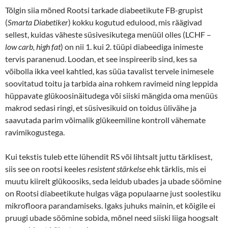
Tõlgin siia mõned Rootsi tarkade diabeetikute FB-grupist
(
Smarta Diabetiker
) kokku kogutud edulood, mis räägivad
sellest, kuidas väheste süsivesikutega menüül olles (LCHF –
low carb, high fat
) on nii 1. kui 2. tüüpi diabeediga inimeste
tervis paranenud. Loodan, et see inspireerib sind, kes sa
võibolla ikka veel kahtled, kas süüa tavalist tervele inimesele
soovitatud toitu ja tarbida aina rohkem ravimeid ning leppida
hüppavate glükoosinäitudega või siiski mängida oma menüüs
makrod sedasi ringi, et süsivesikuid on toidus ülivähe ja
saavutada parim võimalik glükeemiline kontroll vähemate
ravimikogustega.
Kui tekstis tuleb ette lühendit RS või lihtsalt juttu tärklisest,
siis see on rootsi keeles
resistent stärkelse
ehk tärklis, mis ei
muutu kiirelt glükoosiks, seda leidub ubades ja ubade söömine
on Rootsi diabeetikute hulgas väga populaarne just soolestiku
mikrofloora parandamiseks. Igaks juhuks mainin, et kõigile ei
pruugi ubade söömine sobida, mõnel need siiski liiga hoogsalt