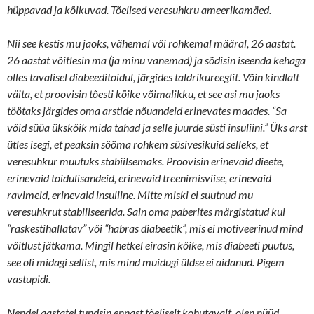
hüppavad ja kõikuvad. Tõelised veresuhkru ameerikamäed.
Nii see kestis mu jaoks, vähemal või rohkemal määral, 26 aastat.
26 aastat võitlesin ma (ja minu vanemad) ja sõdisin iseenda kehaga
olles tavalisel diabeeditoidul, järgides taldrikureeglit. Võin kindlalt
väita, et proovisin tõesti kõike võimalikku, et see asi mu jaoks
töötaks järgides oma arstide nõuandeid erinevates maades. “Sa
võid süüa ükskõik mida tahad ja selle juurde süsti insuliini.” Üks arst
ütles isegi, et peaksin sööma rohkem süsivesikuid selleks, et
veresuhkur muutuks stabiilsemaks. Proovisin erinevaid dieete,
erinevaid toidulisandeid, erinevaid treenimisviise, erinevaid
ravimeid, erinevaid insuliine. Mitte miski ei suutnud mu
veresuhkrut stabiliseerida. Sain oma paberites märgistatud kui
“raskestihallatav” või “habras diabeetik”, mis ei motiveerinud mind
võitlust jätkama. Mingil hetkel eirasin kõike, mis diabeeti puutus,
see oli midagi sellist, mis mind muidugi üldse ei aidanud. Pigem
vastupidi.
Nendel aastatel tundsin ennast tõeliselt kohutavalt, olen nüüd