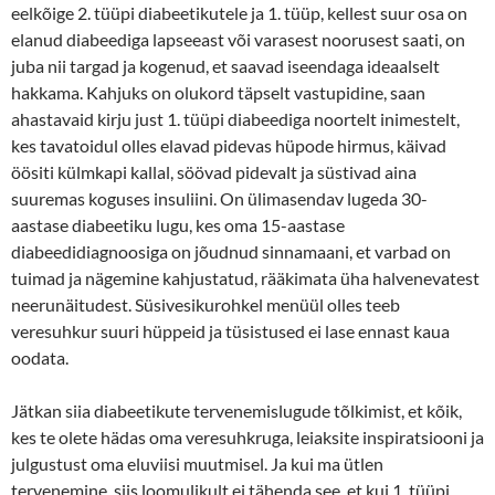
eelkõige 2. tüüpi diabeetikutele ja 1. tüüp, kellest suur osa on
elanud diabeediga lapseeast või varasest noorusest saati, on
juba nii targad ja kogenud, et saavad iseendaga ideaalselt
hakkama. Kahjuks on olukord täpselt vastupidine, saan
ahastavaid kirju just 1. tüüpi diabeediga noortelt inimestelt,
kes tavatoidul olles elavad pidevas hüpode hirmus, käivad
öösiti külmkapi kallal, söövad pidevalt ja süstivad aina
suuremas koguses insuliini. On ülimasendav lugeda 30-
aastase diabeetiku lugu, kes oma 15-aastase
diabeedidiagnoosiga on jõudnud sinnamaani, et varbad on
tuimad ja nägemine kahjustatud, rääkimata üha halvenevatest
neerunäitudest. Süsivesikurohkel menüül olles teeb
veresuhkur suuri hüppeid ja tüsistused ei lase ennast kaua
oodata.
Jätkan siia diabeetikute tervenemislugude tõlkimist, et kõik,
kes te olete hädas oma veresuhkruga, leiaksite inspiratsiooni ja
julgustust oma eluviisi muutmisel. Ja kui ma ütlen
tervenemine, siis loomulikult ei tähenda see, et kui 1. tüüpi