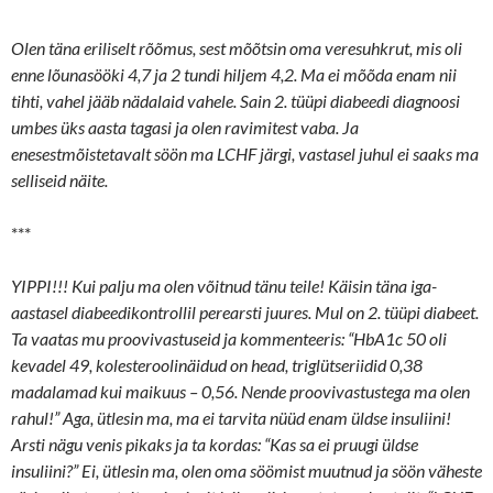
Olen täna eriliselt rõõmus, sest mõõtsin oma veresuhkrut, mis oli
enne lõunasööki 4,7 ja 2 tundi hiljem 4,2. Ma ei mõõda enam nii
tihti, vahel jääb nädalaid vahele. Sain 2. tüüpi diabeedi diagnoosi
umbes üks aasta tagasi ja olen ravimitest vaba. Ja
enesestmõistetavalt söön ma LCHF järgi, vastasel juhul ei saaks ma
selliseid näite.
***
YIPPI!!! Kui palju ma olen võitnud tänu teile! Käisin täna iga-
aastasel diabeedikontrollil perearsti juures. Mul on 2. tüüpi diabeet.
Ta vaatas mu proovivastuseid ja kommenteeris: “HbA1c 50 oli
kevadel 49, kolesteroolinäidud on head, triglütseriidid 0,38
madalamad kui maikuus – 0,56. Nende proovivastustega ma olen
rahul!” Aga, ütlesin ma, ma ei tarvita nüüd enam üldse insuliini!
Arsti nägu venis pikaks ja ta kordas: “Kas sa ei pruugi üldse
insuliini?” Ei, ütlesin ma, olen oma söömist muutnud ja söön väheste