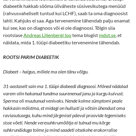
diabeetik hakkab sööma üliväheste süsivesikutega menüüd
(rahvusvaheliselt tuntud kui LCHF), saab ta oma diagnoosist
lahti. Kahjuks ei saa. Aga tervenemine tähendab palju enamat
kui see, kas on diagnoos või ei ole diagnoosi. Tõlgin siia
rootslase
Andreas Liljenbergi loo
tema blogist
mdot.se
, et
näidata, mida 1. tüüpi diabeetiku tervenemine tähendab.
ROOTSI PARIM DIABEETIK
Diabeet – haigus, millele ma olen tänu võlgu.
31-aastaselt sain ma 1. tüüpi diabeedi diagnoosi. Mõned nädalad
varem olin hakanud tundma suurenenud janu ja kurgu kuivust.
Sperma oli muutunud venivaks. Nende kolme sümptomi peale
hakkasin mõistma, et midagi on hullusti ja võtsin ühendust oma
raviasutusega, kuhu mind järgmisel päeval proovide tegemiseks
sisse võeti. Nende veresuhkrumõõtja ei tulnud mu kõrge
suhkrunäiduga toime ja mind saadeti otsekohe erakorralise