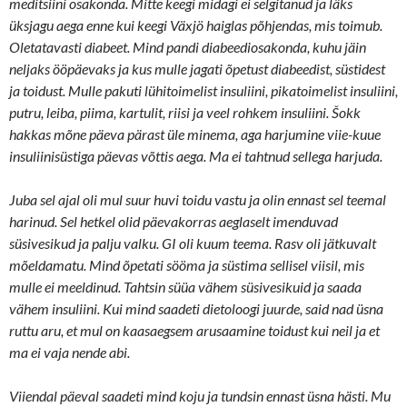
meditsiini osakonda. Mitte keegi midagi ei selgitanud ja läks
üksjagu aega enne kui keegi Växjö haiglas põhjendas, mis toimub.
Oletatavasti diabeet. Mind pandi diabeediosakonda, kuhu jäin
neljaks ööpäevaks ja kus mulle jagati õpetust diabeedist, süstidest
ja toidust. Mulle pakuti lühitoimelist insuliini, pikatoimelist insuliini,
putru, leiba, piima, kartulit, riisi ja veel rohkem insuliini. Šokk
hakkas mõne päeva pärast üle minema, aga harjumine viie-kuue
insuliinisüstiga päevas võttis aega. Ma ei tahtnud sellega harjuda.
Juba sel ajal oli mul suur huvi toidu vastu ja olin ennast sel teemal
harinud. Sel hetkel olid päevakorras aeglaselt imenduvad
süsivesikud ja palju valku. GI oli kuum teema. Rasv oli jätkuvalt
mõeldamatu. Mind õpetati sööma ja süstima sellisel viisil, mis
mulle ei meeldinud. Tahtsin süüa vähem süsivesikuid ja saada
vähem insuliini. Kui mind saadeti dietoloogi juurde, said nad üsna
ruttu aru, et mul on kaasaegsem arusaamine toidust kui neil ja et
ma ei vaja nende abi.
Viiendal päeval saadeti mind koju ja tundsin ennast üsna hästi. Mu