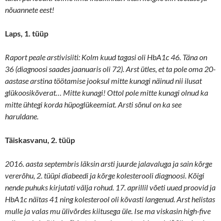
nõuannete eest!
Laps, 1. tüüp
Raport peale arstivisiiti: Kolm kuud tagasi oli HbA1c 46. Täna on
36 (diagnoosi saades jaanuaris oli 72). Arst ütles, et ta pole oma 20-
aastase arstina töötamise jooksul mitte kunagi näinud nii ilusat
glükoosikõverat… Mitte kunagi! Ottol pole mitte kunagi olnud ka
mitte ühtegi korda hüpoglükeemiat. Arsti sõnul on ka see
haruldane.
Täiskasvanu, 2. tüüp
2016. aasta septembris läksin arsti juurde jalavaluga ja sain kõrge
vererõhu, 2. tüüpi diabeedi ja kõrge kolesterooli diagnoosi. Kõigi
nende puhuks kirjutati välja rohud. 17. aprillil võeti uued proovid ja
HbA1c näitas 41 ning kolesterool oli kõvasti langenud. Arst helistas
mulle ja valas mu ülivõrdes kiitusega üle. Ise ma viskasin high-five