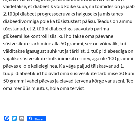
väidetakse, et diabeetik võib kõike süüa, nii toimides on ja jääb
2. tüüpi diabeet progresseeruvaks haiguseks ja mis tahes
diabeedivormiga pole ka tüsistustest pääsu. Teadus on ammu
tõestanud, et 2. tüüpi diabeediga saavutab parima
glükeemilise kontrolli siis, kui hoitakse oma päevane
süsivesikute tarbimine alla 50 grammi, see on võimalik, kui
välditakse igasugust suhkrut ja tärklist. 1. tüüpi diabeediga on
vajalike süsivesikute hulk inimesiti erinev, aga üle 100 grammi
päevas ei ole kellelegi hea. Ka väga paljud täiskasvanud 1.
tüüpi diabeetikud hoiavad oma süsivesikute tarbimise 30 kuni
50 grammi vahel päevas ja elavad tervena kõrge vanuseni. Tee
oma menüüs muutus, hoia oma tervist!
F
T
E
Share
a
w
m
c
i
a
e
t
i
b
t
l