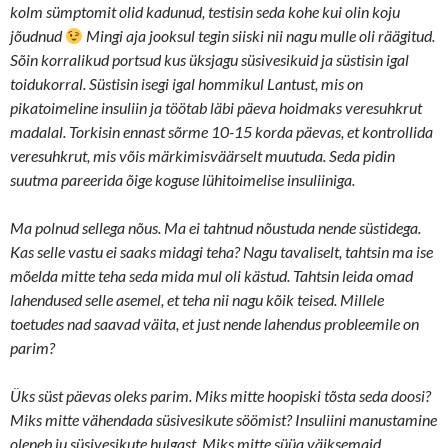
kolm sümptomit olid kadunud, testisin seda kohe kui olin koju
jõudnud
Mingi aja jooksul tegin siiski nii nagu mulle oli räägitud.
Sõin korralikud portsud kus üksjagu süsivesikuid ja süstisin igal
toidukorral. Süstisin isegi igal hommikul Lantust, mis on
pikatoimeline insuliin ja töötab läbi päeva hoidmaks veresuhkrut
madalal. Torkisin ennast sõrme 10-15 korda päevas, et kontrollida
veresuhkrut, mis võis märkimisväärselt muutuda. Seda pidin
suutma pareerida õige koguse lühitoimelise insuliiniga.
Ma polnud sellega nõus. Ma ei tahtnud nõustuda nende süstidega.
Kas selle vastu ei saaks midagi teha? Nagu tavaliselt, tahtsin ma ise
mõelda mitte teha seda mida mul oli kästud. Tahtsin leida omad
lahendused selle asemel, et teha nii nagu kõik teised. Millele
toetudes nad saavad väita, et just nende lahendus probleemile on
parim?
Üks süst päevas oleks parim. Miks mitte hoopiski tõsta seda doosi?
Miks mitte vähendada süsivesikute söömist? Insuliini manustamine
oleneb ju süsivesikute hulgast. Miks mitte süüa väiksemaid