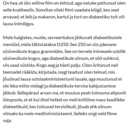
On hea, et üks selline film on tehtud, aga natuke pettunud olen
selle kvaliteedis. Soovitan siiski filmi vaadata kõigil, kes veel
arvavad, et leib ja makaron, kartul ja tort on diabeetiku toit või
lausa inimõigus.
Meie haiglates, muide, serveeritakse jätkuvalt diabeetikutele
menüüd, mida tähistatakse D250. See 250 on siis päevane
süsivesikute kogus grammides. See on tervele inimesele sobilik
süsivesikute kogus, aga diabeetikule sõnum, et söö suhkrut,
siis saad süstida. Kogu aeg ja hästi palju. Olen üritanud neil
teemadel rääkida, kirjutada, isegi teadust olen teinud, mis
jõudnud lausa sotsiaalministeeriumi lauale, aga muutunud ei
ole ikka mitte midagi ja diabeetikute tervise kahjustamine
jätkub. Sellepärast arvan ma, et muutus peab toimuma altpoolt
ülespoole, st et kui ühel hetkel on meil kriitiline mass teadlikke
diabeetikuid, kes toituvad tervislikult, jõuab ehk sõnum
viimaks ka meie meditsiinisüsteemi. Selleks ongi neid filme
vaja.