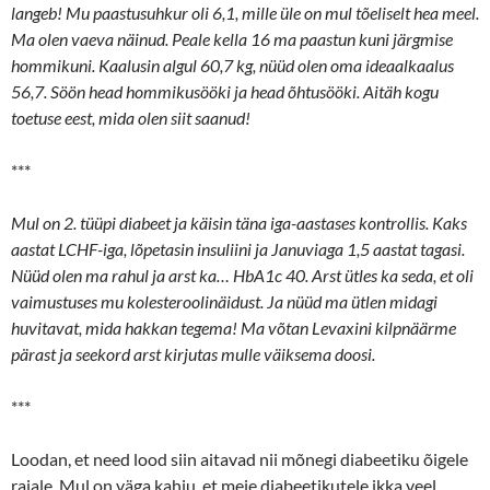
langeb! Mu paastusuhkur oli 6,1, mille üle on mul tõeliselt hea meel.
Ma olen vaeva näinud. Peale kella 16 ma paastun kuni järgmise
hommikuni. Kaalusin algul 60,7 kg, nüüd olen oma ideaalkaalus
56,7. Söön head hommikusööki ja head õhtusööki. Aitäh kogu
toetuse eest, mida olen siit saanud!
***
Mul on 2. tüüpi diabeet ja käisin täna iga-aastases kontrollis. Kaks
aastat LCHF-iga, lõpetasin insuliini ja Januviaga 1,5 aastat tagasi.
Nüüd olen ma rahul ja arst ka… HbA1c 40. Arst ütles ka seda, et oli
vaimustuses mu kolesteroolinäidust. Ja nüüd ma ütlen midagi
huvitavat, mida hakkan tegema! Ma võtan Levaxini kilpnäärme
pärast ja seekord arst kirjutas mulle väiksema doosi.
***
Loodan, et need lood siin aitavad nii mõnegi diabeetiku õigele
rajale. Mul on väga kahju, et meie diabeetikutele ikka veel