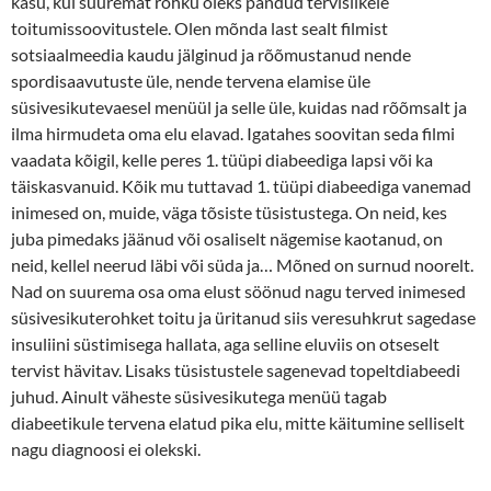
kasu, kui suuremat rõhku oleks pandud tervislikele
toitumissoovitustele. Olen mõnda last sealt filmist
sotsiaalmeedia kaudu jälginud ja rõõmustanud nende
spordisaavutuste üle, nende tervena elamise üle
süsivesikutevaesel menüül ja selle üle, kuidas nad rõõmsalt ja
ilma hirmudeta oma elu elavad. Igatahes soovitan seda filmi
vaadata kõigil, kelle peres 1. tüüpi diabeediga lapsi või ka
täiskasvanuid. Kõik mu tuttavad 1. tüüpi diabeediga vanemad
inimesed on, muide, väga tõsiste tüsistustega. On neid, kes
juba pimedaks jäänud või osaliselt nägemise kaotanud, on
neid, kellel neerud läbi või süda ja… Mõned on surnud noorelt.
Nad on suurema osa oma elust söönud nagu terved inimesed
süsivesikuterohket toitu ja üritanud siis veresuhkrut sagedase
insuliini süstimisega hallata, aga selline eluviis on otseselt
tervist hävitav. Lisaks tüsistustele sagenevad topeltdiabeedi
juhud. Ainult väheste süsivesikutega menüü tagab
diabeetikule tervena elatud pika elu, mitte käitumine selliselt
nagu diagnoosi ei olekski.