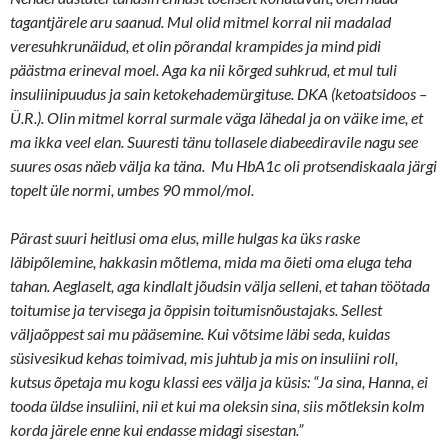
tagantjärele aru saanud. Mul olid mitmel korral nii madalad
veresuhkrunäidud, et olin põrandal krampides ja mind pidi
päästma erineval moel. Aga ka nii kõrged suhkrud, et mul tuli
insuliinipuudus ja sain ketokehademürgituse. DKA (ketoatsidoos –
Ü.R.). Olin mitmel korral surmale väga lähedal ja on väike ime, et
ma ikka veel elan. Suuresti tänu tollasele diabeediravile nagu see
suures osas näeb välja ka täna. Mu HbA1c oli protsendiskaala järgi
topelt üle normi, umbes 90 mmol/mol.
Pärast suuri heitlusi oma elus, mille hulgas ka üks raske
läbipõlemine, hakkasin mõtlema, mida ma õieti oma eluga teha
tahan. Aeglaselt, aga kindlalt jõudsin välja selleni, et tahan töötada
toitumise ja tervisega ja õppisin toitumisnõustajaks. Sellest
väljaõppest sai mu pääsemine. Kui võtsime läbi seda, kuidas
süsivesikud kehas toimivad, mis juhtub ja mis on insuliini roll,
kutsus õpetaja mu kogu klassi ees välja ja küsis: “Ja sina, Hanna, ei
tooda üldse insuliini, nii et kui ma oleksin sina, siis mõtleksin kolm
korda järele enne kui endasse midagi sisestan.”