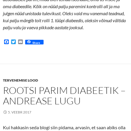
oma diabeedile. Kõik on nüüd palju paremini kontrolli all ja ma
julgen nüüd unistada tulevikust. Oleks vaid mu vanemad teadnud,
kui palju mängib toit rolli 1. tüüpi diabeedis, oleksin võinud vältida
palju valu ja vaeva pikkade aastate jooksul.
F
T
E
Share
a
w
m
c
i
a
e
t
i
b
t
l
o
e
o
r
k
TERVENEMISE LOOD
ROOTSI PARIM DIABEETIK –
ANDREASE LUGU
5. VEEBR 2017
Kui hakkasin seda blogi siin pidama, arvasin, et saan abiks olla