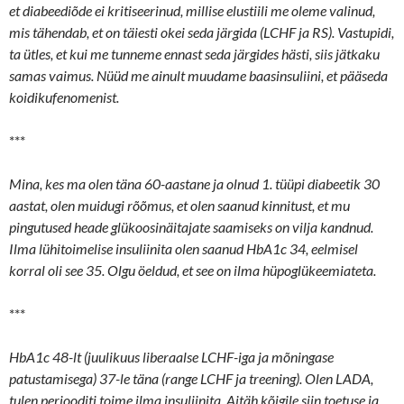
et diabeediõde ei kritiseerinud, millise elustiili me oleme valinud,
mis tähendab, et on täiesti okei seda järgida (LCHF ja RS). Vastupidi,
ta ütles, et kui me tunneme ennast seda järgides hästi, siis jätkaku
samas vaimus. Nüüd me ainult muudame baasinsuliini, et pääseda
koidikufenomenist.
***
Mina, kes ma olen täna 60-aastane ja olnud 1. tüüpi diabeetik 30
aastat, olen muidugi rõõmus, et olen saanud kinnitust, et mu
pingutused heade glükoosinäitajate saamiseks on vilja kandnud.
Ilma lühitoimelise insuliinita olen saanud HbA1c 34, eelmisel
korral oli see 35. Olgu öeldud, et see on ilma hüpoglükeemiateta.
***
HbA1c 48-lt (juulikuus liberaalse LCHF-iga ja mõningase
patustamisega) 37-le täna (range LCHF ja treening). Olen LADA,
tulen periooditi toime ilma insuliinita. Aitäh kõigile siin toetuse ja