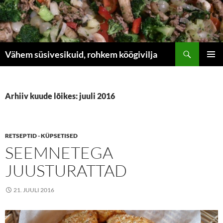
Liigu
sisu
juurde
Otsi
Vähem süsivesikuid, rohkem köögivilja
PEAME
Arhiiv kuude lõikes: juuli 2016
RETSEPTID - KÜPSETISED
SEEMNETEGA
JUUSTURATTAD
21. JUULI 2016