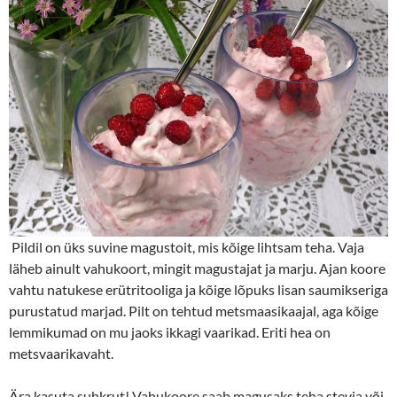
Pildil on üks suvine magustoit, mis kõige lihtsam teha. Vaja
läheb ainult vahukoort, mingit magustajat ja marju. Ajan koore
vahtu natukese erütritooliga ja kõige lõpuks lisan saumikseriga
purustatud marjad. Pilt on tehtud metsmaasikaajal, aga kõige
lemmikumad on mu jaoks ikkagi vaarikad. Eriti hea on
metsvaarikavaht.
Ära kasuta suhkrut! Vahukoore saab magusaks teha stevia või