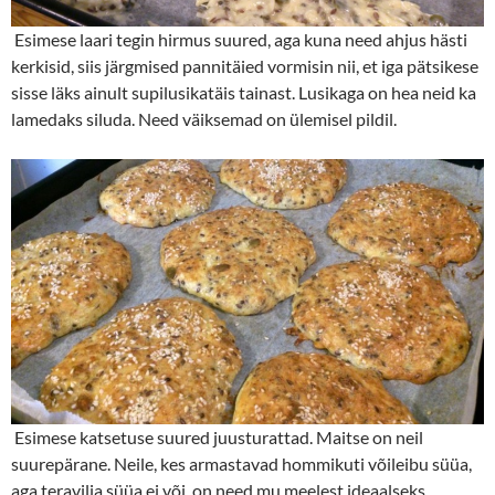
Esimese laari tegin hirmus suured, aga kuna need ahjus hästi
kerkisid, siis järgmised pannitäied vormisin nii, et iga pätsikese
sisse läks ainult supilusikatäis tainast. Lusikaga on hea neid ka
lamedaks siluda. Need väiksemad on ülemisel pildil.
Esimese katsetuse suured juusturattad. Maitse on neil
suurepärane. Neile, kes armastavad hommikuti võileibu süüa,
aga teravilja süüa ei või, on need mu meelest ideaalseks