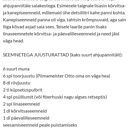
ahjupannitäie saiakestega. Esimesele taignale lisasin kõrvitsa-
ja kanepiseemneid, mõlemaid ühe detsiliitri kahe panni kohta.
Kanepiseemneid panna oli viga, tahtsin krõmpsuvaid, aga sain
liiga kõvad asjad saia sees. Teisele laarile panin lisaks
linaseemnetele kõrvitsa- ja päevalilleseemneid ja need jäid
väga head.
SEEMNETEGA JUUSTURATTAD (kaks suurt ahjupannitäit):
6 suurt muna
6 spl toorjuustu (Piimameister Otto oma on väga hea)
8 dl riivjuustu
2 tl küpsetuspulbrit
4 spl psülliumit (või fiberhuski nagu algses retseptis)
2 spl linaseemneid
1 dl kõrvitsaseemneid
1 dl päevalilleseemneid
seesamiseemneid peale puistamiseks