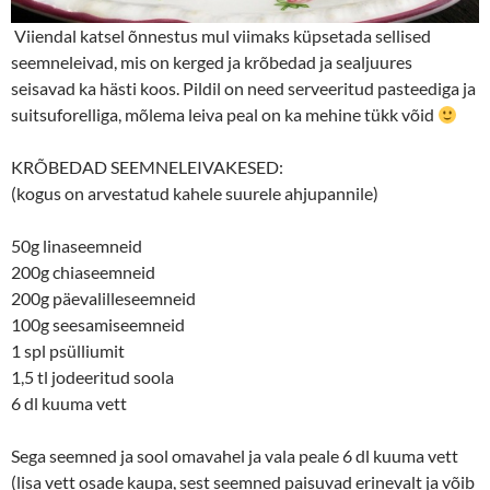
Viiendal katsel õnnestus mul viimaks küpsetada sellised
seemneleivad, mis on kerged ja krõbedad ja sealjuures
seisavad ka hästi koos. Pildil on need serveeritud pasteediga ja
suitsuforelliga, mõlema leiva peal on ka mehine tükk võid
KRÕBEDAD SEEMNELEIVAKESED:
(kogus on arvestatud kahele suurele ahjupannile)
50g linaseemneid
200g chiaseemneid
200g päevalilleseemneid
100g seesamiseemneid
1 spl psülliumit
1,5 tl jodeeritud soola
6 dl kuuma vett
Sega seemned ja sool omavahel ja vala peale 6 dl kuuma vett
(lisa vett osade kaupa, sest seemned paisuvad erinevalt ja võib