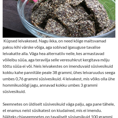
Küpsed leivakesed. Nagu ikka, on need kõige maitsvamad
paksu kihi värske võiga, aga sobivad igasuguse tavalise
leivakatte alla. Väga hea alternatiiv neile, kes armastavad
võileibu süüa, aga teravilja selle veresuhkrut kergitava mõju
tõttu süüa ei või. Neis leivakestes on imenduvaid süsivesikuid
kokku kahe pannitäie peale 38 grammi, ühes leivaruudus seega
umbes 0,76 grammi süsivesikuid. 4 leivakest, mis võiks olla ühe
hommikusöögi jagu, annavad kokku umbes 3 grammi
süsivesikuid.
Seemnetes on üldiselt süsivesikuid väga palju, aga pane tähele,
et enamus neist süsikatest on kiudained, mis ei imendu.
Näiteks chiaseemnetes on tavaliselt süsivesikuid 100 grammi