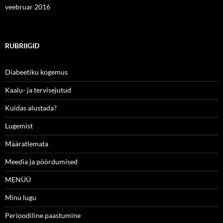
veebruar 2016
RUBRIIGID
Diabeetiku kogemus
Kaalu- ja tervisejutud
Kuidas alustada?
Lugemist
Määratlemata
Meedia ja pöördumised
MENÜÜ
Minu lugu
Perioodiline paastumine