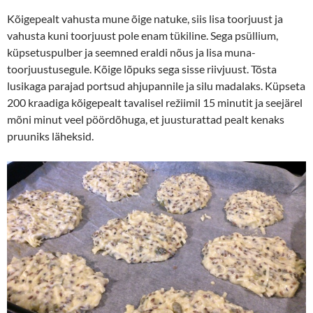
Kõigepealt vahusta mune õige natuke, siis lisa toorjuust ja
vahusta kuni toorjuust pole enam tükiline. Sega psüllium,
küpsetuspulber ja seemned eraldi nõus ja lisa muna-
toorjuustusegule. Kõige lõpuks sega sisse riivjuust. Tõsta
lusikaga parajad portsud ahjupannile ja silu madalaks. Küpseta
200 kraadiga kõigepealt tavalisel režiimil 15 minutit ja seejärel
mõni minut veel pöördõhuga, et juusturattad pealt kenaks
pruuniks läheksid.