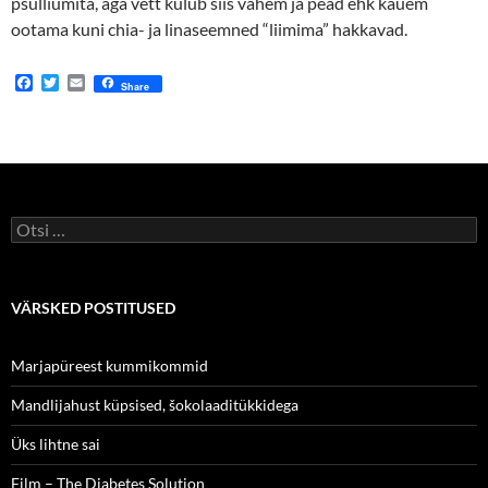
psülliumita, aga vett kulub siis vähem ja pead ehk kauem
ootama kuni chia- ja linaseemned “liimima” hakkavad.
F
T
E
Share
a
w
m
c
i
a
e
t
i
b
t
l
o
e
o
r
k
Otsi:
VÄRSKED POSTITUSED
Marjapüreest kummikommid
Mandlijahust küpsised, šokolaaditükkidega
Üks lihtne sai
Film – The Diabetes Solution