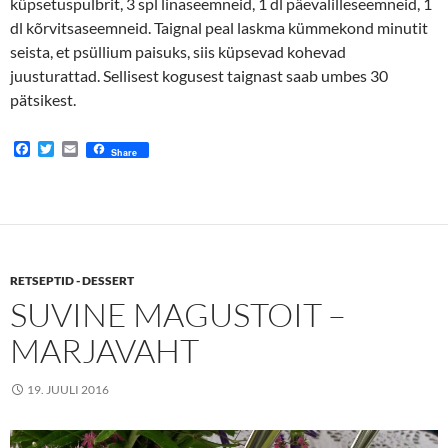
küpsetuspulbrit, 3 spl linaseemneid, 1 dl päevalilleseemneid, 1
dl kõrvitsaseemneid. Taignal peal laskma kümmekond minutit
seista, et psüllium paisuks, siis küpsevad kohevad
juusturattad. Sellisest kogusest taignast saab umbes 30
pätsikest.
F
T
E
Share
a
w
m
c
i
a
e
t
i
b
t
l
o
e
o
r
k
RETSEPTID - DESSERT
SUVINE MAGUSTOIT –
MARJAVAHT
19. JUULI 2016