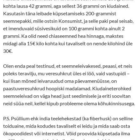
kohta lausa 42 grammi, aga sellest 36 grammi on kiudained.
Kasutasin täna leibade küpsetamiseks 200-grammist
seemnepakki, mille ostsin Konsumist, ja selle paki peal seisab,
et imenduvaid süsivesikuid on 100 grammi kohta ainult 2
grammi. Ka olid need chiaseemned hea hinnaga, makstes
midagi alla 15€ kilo kohta kui tavaliselt on nende kilohind üle
30€.
Olen enda peal testinud, et seemneleivakesed, peaasi, et neis
poleks teravilju, mu veresuhkrut üles ei löö, vaid vastupidi –
kui lisan mõned leivaruudud oma päevamenüüsse, on
paastuveresuhkrud hoopiski madalamad. Kiudaineterohked
seemneleivad on väga head just seedimisele ja eriti soovitan
neid süüa neil, kellel kipub probleeme olema kõhukinnisusega.
P.S. Psüllium ehk india teelehekestad (ka fiberhusk) on selline
toiduaine, mida kodudes tavaliselt ei leidu ja mida saab osta
ökopoodidest või internetist. Võid proovida küpsetada ilma