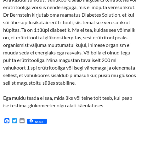
erütritooliga või siis nende seguga, mis ei mõjuta veresuhkrut.
Dr Bernstein kirjutab oma raamatus Diabetes Solution, et kui
sõi ühe supilusikatäie erütritooli, siis temal see veresuhkrut
hüpitas. Ta on 1.tüüpi diabeetik. Ma ei tea, kuidas see võimalik
on, et erütritool tal glükoosi kergitas, sest erütritool peaks
organismist väljuma muutumatul kujul, inimese organism ei
muuda seda ei energiaks ega rasvaks. Võibolla ei olnud tegu
puhta erütritooliga. Mina magustan tavaliselt 200 ml
vahukoort 1 spl erütritooliga või isegi vähemaga ja olenemata
sellest, et vahukoores sisaldub piimasuhkur, püsib mu glükoos
sellist magustoitu süües stabiilne.
Ega muidu teada ei saa, mida üks või teine toit teeb, kui peab
ise testima, glükomeeter olgu alati käeulatuses.
F
T
E
Share
a
w
m
c
i
a
e
t
i
b
t
l