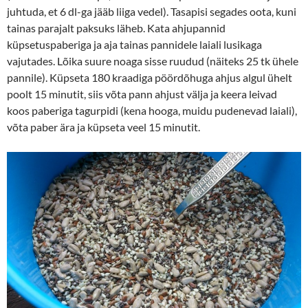
juhtuda, et 6 dl-ga jääb liiga vedel). Tasapisi segades oota, kuni
tainas parajalt paksuks läheb. Kata ahjupannid
küpsetuspaberiga ja aja tainas pannidele laiali lusikaga
vajutades. Lõika suure noaga sisse ruudud (näiteks 25 tk ühele
pannile). Küpseta 180 kraadiga pöördõhuga ahjus algul ühelt
poolt 15 minutit, siis võta pann ahjust välja ja keera leivad
koos paberiga tagurpidi (kena hooga, muidu pudenevad laiali),
võta paber ära ja küpseta veel 15 minutit.