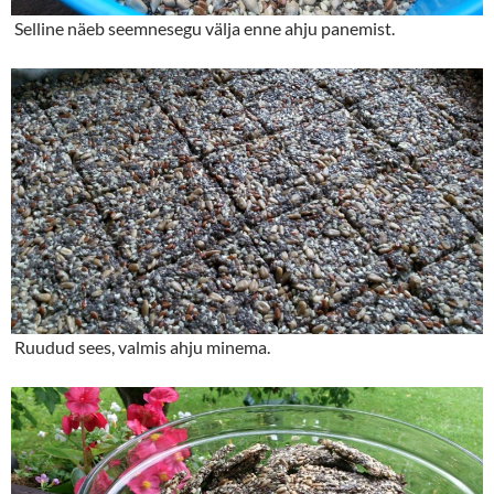
Selline näeb seemnesegu välja enne ahju panemist.
Ruudud sees, valmis ahju minema.