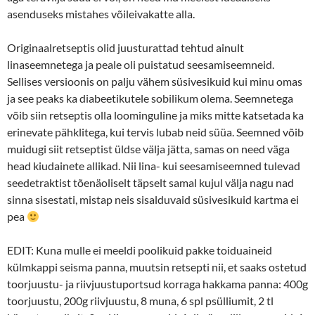
asenduseks mistahes võileivakatte alla.
Originaalretseptis olid juusturattad tehtud ainult
linaseemnetega ja peale oli puistatud seesamiseemneid.
Sellises versioonis on palju vähem süsivesikuid kui minu omas
ja see peaks ka diabeetikutele sobilikum olema. Seemnetega
võib siin retseptis olla loominguline ja miks mitte katsetada ka
erinevate pähklitega, kui tervis lubab neid süüa. Seemned võib
muidugi siit retseptist üldse välja jätta, samas on need väga
head kiudainete allikad. Nii lina- kui seesamiseemned tulevad
seedetraktist tõenäoliselt täpselt samal kujul välja nagu nad
sinna sisestati, mistap neis sisalduvaid süsivesikuid kartma ei
pea
EDIT: Kuna mulle ei meeldi poolikuid pakke toiduaineid
külmkappi seisma panna, muutsin retsepti nii, et saaks ostetud
toorjuustu- ja riivjuustuportsud korraga hakkama panna: 400g
toorjuustu, 200g riivjuustu, 8 muna, 6 spl psülliumit, 2 tl