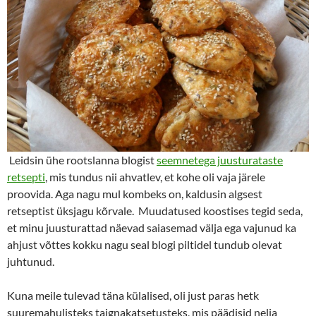
Leidsin ühe rootslanna blogist
seemnetega juusturataste
retsepti
, mis tundus nii ahvatlev, et kohe oli vaja järele
proovida. Aga nagu mul kombeks on, kaldusin algsest
retseptist üksjagu kõrvale. Muudatused koostises tegid seda,
et minu juusturattad näevad saiasemad välja ega vajunud ka
ahjust võttes kokku nagu seal blogi piltidel tundub olevat
juhtunud.
Kuna meile tulevad täna külalised, oli just paras hetk
suuremahulisteks taignakatsetusteks, mis päädisid nelja