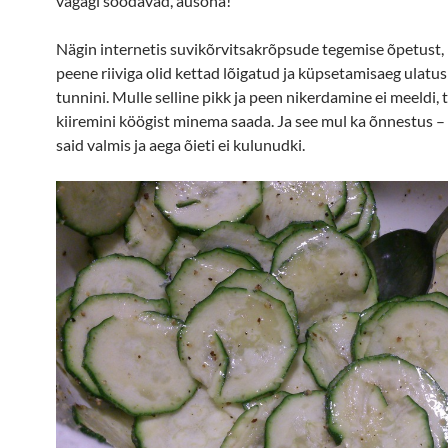
vägagi söödavad, ausõna!
Nägin internetis suvikõrvitsakrõpsude tegemise õpetust,
peene riiviga olid kettad lõigatud ja küpsetamisaeg ulatus
tunnini. Mulle selline pikk ja peen nikerdamine ei meeldi, 
kiiremini köögist minema saada. Ja see mul ka õnnestus 
said valmis ja aega õieti ei kulunudki.