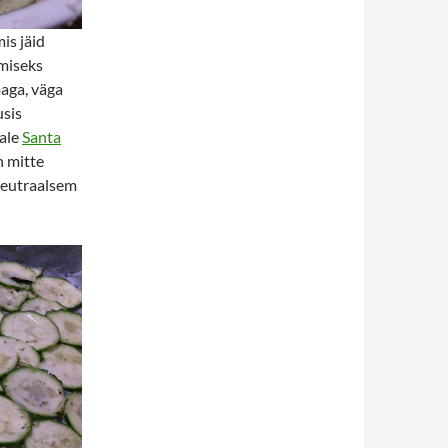
is jäid
amiseks
oaga, väga
usis
eale
Santa
n mitte
 neutraalsem