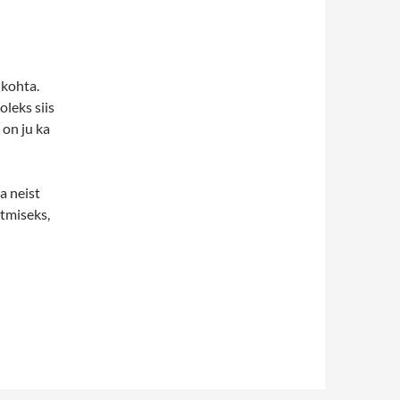
 kohta.
oleks siis
 on ju ka
a neist
stmiseks,