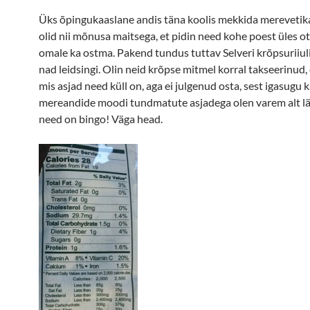
Üks õpingukaaslane andis täna koolis mekkida merevetik
olid nii mõnusa maitsega, et pidin need kohe poest üles ot
omale ka ostma. Pakend tundus tuttav Selveri krõpsuriiulis
nad leidsingi. Olin neid krõpse mitmel korral takseerinud, e
mis asjad need küll on, aga ei julgenud osta, sest igasugu k
mereandide moodi tundmatute asjadega olen varem alt lä
need on bingo! Väga head.