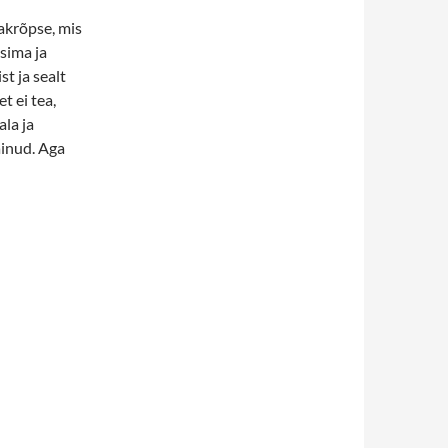
akrõpse, mis
sima ja
t ja sealt
t ei tea,
ala ja
inud. Aga