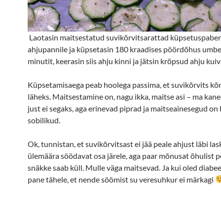
Laotasin maitsestatud suvikõrvitsarattad küpsetuspaber
ahjupannile ja küpsetasin 180 kraadises pöördõhus umbe
minutit, keerasin siis ahju kinni ja jätsin krõpsud ahju kui
Küpsetamisaega peab hoolega passima, et suvikõrvits kõ
läheks. Maitsestamine on, nagu ikka, maitse asi – ma kane
just ei segaks, aga erinevad piprad ja maitseainesegud on 
sobilikud.
Ok, tunnistan, et suvikõrvitsast ei jää peale ahjust läbi las
ülemäära söödavat osa järele, aga paar mõnusat õhulist p
snäkke saab küll. Mulle väga maitsevad. Ja kui oled diabeet
pane tähele, et nende söömist su veresuhkur ei märkagi