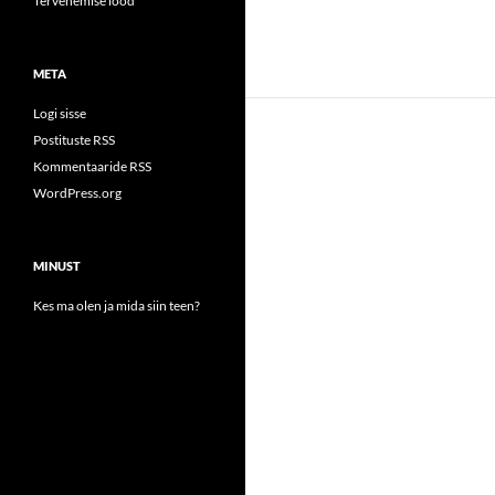
Tervenemise lood
META
Logi sisse
Postituste RSS
Kommentaaride RSS
WordPress.org
MINUST
Kes ma olen ja mida siin teen?