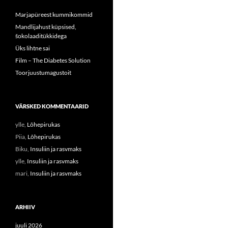
Marjapüreest kummikommid
Mandlijahust küpsised,
šokolaaditükkidega
Üks lihtne sai
Film – The Diabetes Solution
Toorjuustumagustoit
VÄRSKED KOMMENTAARID
ylle
,
Lõhepirukas
Piia
,
Lõhepirukas
Biku
,
Insuliin ja rasvmaks
ylle
,
Insuliin ja rasvmaks
mari
,
Insuliin ja rasvmaks
ARHIIV
juuli 2026