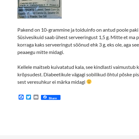
Pakend on 10-grammine ja toiduinfo on antud poole paki
Süsivesikuid saab ühest serveeringust 1,5 g. Mitte et ma p
korraga kaks serveeringut söönud ehk 3 g, eks ole, aga see
peaaegu mitte midagi.
Kellele maitseb kuivatatud kala, see kindlasti vaimustub k
krõpsudest. Diabeetikule vägagi sobilikud õhtul põske pi
sest veresuhkur ei märka midagi
F
T
E
Share
a
w
m
c
i
a
e
t
i
b
t
l
o
e
o
r
k