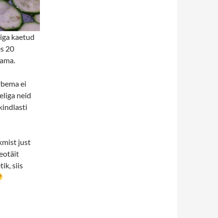
iga kaetud
s 20
vama.
rbema ei
eliga neid
kindlasti
kmist just
eotäit
ik, siis