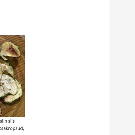
iin siis
tsakrõpsud,