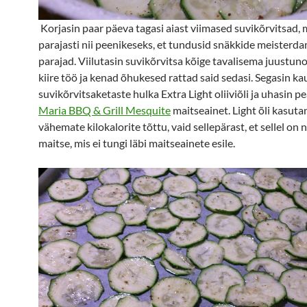
Korjasin paar päeva tagasi aiast viimased suvikõrvitsad, m
parajasti nii peenikeseks, et tundusid snäkkide meisterd
parajad. Viilutasin suvikõrvitsa kõige tavalisema juustun
kiire töö ja kenad õhukesed rattad said sedasi. Segasin ka
suvikõrvitsaketaste hulka Extra Light oliiviõli ja uhasin p
Maria BBQ & Grill Mesquite
maitseainet. Light õli kasuta
vähemate kilokalorite tõttu, vaid sellepärast, et sellel on
maitse, mis ei tungi läbi maitseainete esile.