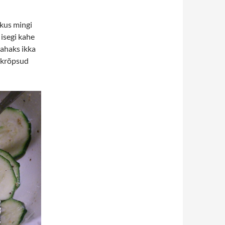
 kus mingi
 isegi kahe
tahaks ikka
– krõpsud