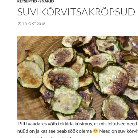
RETSEPTID - SNÄKID
SUVIKÕRVITSAKRÕPSUD
10. OKT 2016
Pilti vaadates võib tekkida küsimus, et mis leiutised need s
nüüd on ja kas see peab söök olema
Need on suvikõrvi