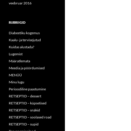
veebruar 2016
RUBRIIGID
Diabeetiku kogemus
Kaalu- ja tervisejutud
Kuidas alustada?
Lugemist
Määratlemata
Meedia ja pöördumised
MENÜÜ
Minu lugu
Perioodiline paastumine
RETSEPTID – dessert
RETSEPTID – küpsetised
RETSEPTID – snäkid
RETSEPTID – soolased road
RETSEPTID – supid