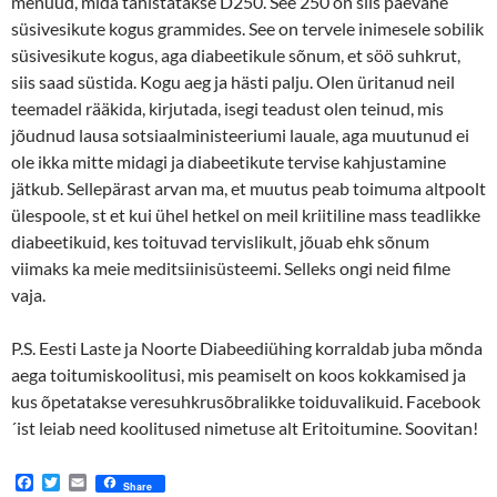
menüüd, mida tähistatakse D250. See 250 on siis päevane
süsivesikute kogus grammides. See on tervele inimesele sobilik
süsivesikute kogus, aga diabeetikule sõnum, et söö suhkrut,
siis saad süstida. Kogu aeg ja hästi palju. Olen üritanud neil
teemadel rääkida, kirjutada, isegi teadust olen teinud, mis
jõudnud lausa sotsiaalministeeriumi lauale, aga muutunud ei
ole ikka mitte midagi ja diabeetikute tervise kahjustamine
jätkub. Sellepärast arvan ma, et muutus peab toimuma altpoolt
ülespoole, st et kui ühel hetkel on meil kriitiline mass teadlikke
diabeetikuid, kes toituvad tervislikult, jõuab ehk sõnum
viimaks ka meie meditsiinisüsteemi. Selleks ongi neid filme
vaja.
P.S. Eesti Laste ja Noorte Diabeediühing korraldab juba mõnda
aega toitumiskoolitusi, mis peamiselt on koos kokkamised ja
kus õpetatakse veresuhkrusõbralikke toiduvalikuid. Facebook
´ist leiab need koolitused nimetuse alt Eritoitumine. Soovitan!
F
T
E
Share