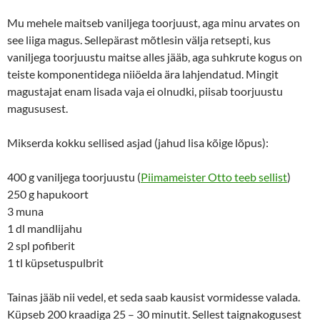
Mu mehele maitseb vaniljega toorjuust, aga minu arvates on
see liiga magus. Sellepärast mõtlesin välja retsepti, kus
vaniljega toorjuustu maitse alles jääb, aga suhkrute kogus on
teiste komponentidega niiöelda ära lahjendatud. Mingit
magustajat enam lisada vaja ei olnudki, piisab toorjuustu
magususest.
Mikserda kokku sellised asjad (jahud lisa kõige lõpus):
400 g vaniljega toorjuustu (
Piimameister Otto teeb sellist
)
250 g hapukoort
3 muna
1 dl mandlijahu
2 spl pofiberit
1 tl küpsetuspulbrit
Tainas jääb nii vedel, et seda saab kausist vormidesse valada.
Küpseb 200 kraadiga 25 – 30 minutit. Sellest taignakogusest