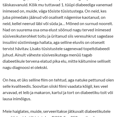
täiskasvanuid. Kõik mu tuttavad 1. tüüpi diabeediga vanemad
inimesed on, muide, väga tõsiste tüsistustega. On neid, kes
juba pimedaks jäänud või osaliselt nägemise kaotanud, on
neid, kellel neerud läbi või süda ja… Mõned on surnud noorelt.
Nad on suurema osa oma elust söönud nagu terved inimesed
süsivesikuterohket toitu ja üritanud siis veresuhkrut sagedase
insuliini süstimisega hallata, aga selline eluviis on otseselt
tervist hävitav. Lisaks tüsistustele sagenevad topeltdiabeedi
juhud. Ainult väheste süsivesikutega menüü tagab
diabeetikule tervena elatud pika elu, mitte käitumine selliselt
nagu diagnoosi ei olekski.
On hea, et üks selline film on tehtud, aga natuke pettunud olen
selle kvaliteedis. Soovitan siiski filmi vaadata kõigil, kes veel
arvavad, et leib ja makaron, kartul ja tort on diabeetiku toit või
lausa inimõigus.
Meie haiglates, muide, serveeritakse jätkuvalt diabeetikutele