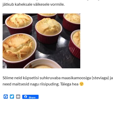
jätkub kaheksale väikesele vormile.
Sõime neid küpsetisi suhkruvaba maasikamoosiga (steviaga) ja
need maitsesid nagu riisipuding. Täiega hea
F
T
E
Share
a
w
m
c
i
a
e
t
i
b
t
l