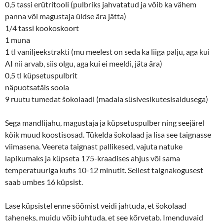
0,5 tassi erütritooli (pulbriks jahvatatud ja võib ka vähem
panna või magustaja üldse ära jätta)
1/4 tassi kookoskoort
1 muna
1 tl vaniljeekstrakti (mu meelest on seda ka liiga palju, aga kui
AI nii arvab, siis olgu, aga kui ei meeldi, jäta ära)
0,5 tl küpsetuspulbrit
näpuotsatäis soola
9 ruutu tumedat šokolaadi (madala süsivesikutesisaldusega)
Sega mandlijahu, magustaja ja küpsetuspulber ning seejärel
kõik muud koostisosad. Tükelda šokolaad ja lisa see taignasse
viimasena. Veereta taignast pallikesed, vajuta natuke
lapikumaks ja küpseta 175-kraadises ahjus või sama
temperatuuriga kufis 10-12 minutit. Sellest taignakogusest
saab umbes 16 küpsist.
Lase küpsistel enne söömist veidi jahtuda, et šokolaad
taheneks, muidu võib juhtuda, et see kõrvetab. Imenduvaid