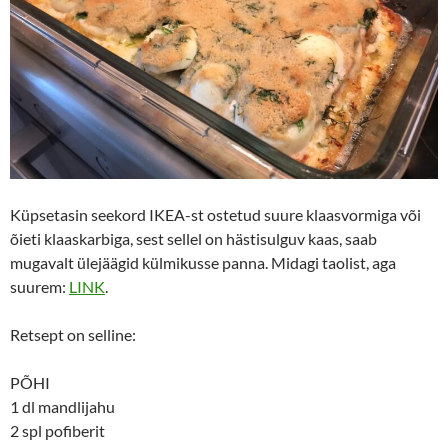
Küpsetasin seekord IKEA-st ostetud suure klaasvormiga või
õieti klaaskarbiga, sest sellel on hästisulguv kaas, saab
mugavalt ülejäägid külmikusse panna. Midagi taolist, aga
suurem:
LINK
.
Retsept on selline:
PÕHI
1 dl mandlijahu
2 spl pofiberit