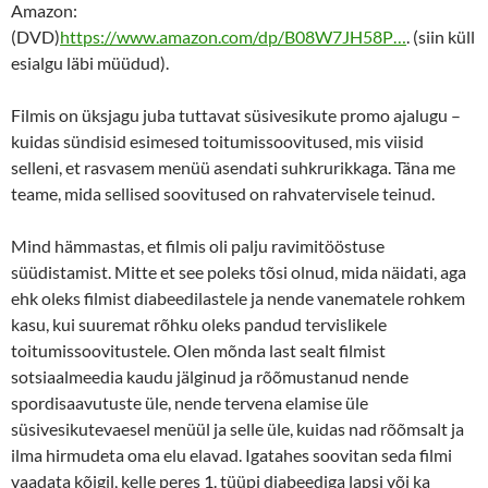
Amazon:
(DVD)
https://www.amazon.com/dp/B08W7JH58P…
. (siin küll
esialgu läbi müüdud).
Filmis on üksjagu juba tuttavat süsivesikute promo ajalugu –
kuidas sündisid esimesed toitumissoovitused, mis viisid
selleni, et rasvasem menüü asendati suhkrurikkaga. Täna me
teame, mida sellised soovitused on rahvatervisele teinud.
Mind hämmastas, et filmis oli palju ravimitööstuse
süüdistamist. Mitte et see poleks tõsi olnud, mida näidati, aga
ehk oleks filmist diabeedilastele ja nende vanematele rohkem
kasu, kui suuremat rõhku oleks pandud tervislikele
toitumissoovitustele. Olen mõnda last sealt filmist
sotsiaalmeedia kaudu jälginud ja rõõmustanud nende
spordisaavutuste üle, nende tervena elamise üle
süsivesikutevaesel menüül ja selle üle, kuidas nad rõõmsalt ja
ilma hirmudeta oma elu elavad. Igatahes soovitan seda filmi
vaadata kõigil, kelle peres 1. tüüpi diabeediga lapsi või ka