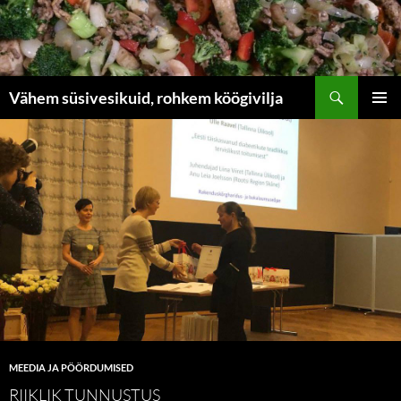
Liigu
sisu
juurde
Otsi
Vähem süsivesikuid, rohkem köögivilja
PEAME
MEEDIA JA PÖÖRDUMISED
RIIKLIK TUNNUSTUS