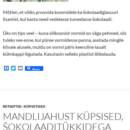
Mõtlen, et võiks proovida kommidele ka šokolaadiglasuuri
lisamist, kui kasta need vedelasse tumedasse šokolaadi.
Üks nn tips veel – kuna silikoonist vormid on väga pehmed, siis
tuleks see enne, kui püree vormidesse panna, asetada mingile
kõvale alusele, muidu on vormi päris keeruline laualt
külmkappi liigutada. Kasutasin selleks plastist lõikelauda.
F
T
E
Share
a
w
m
c
i
a
e
t
i
b
t
l
o
e
o
r
k
RETSEPTID - KÜPSETISED
MANDLIJAHUST KÜPSISED,
ŠOKOLAADITÜKKIDEGA