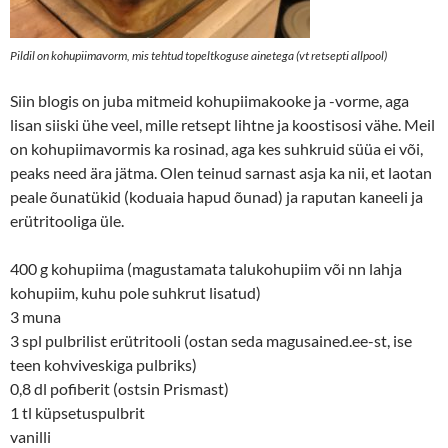
Pildil on kohupiimavorm, mis tehtud topeltkoguse ainetega (vt retsepti allpool)
Siin blogis on juba mitmeid kohupiimakooke ja -vorme, aga
lisan siiski ühe veel, mille retsept lihtne ja koostisosi vähe. Meil
on kohupiimavormis ka rosinad, aga kes suhkruid süüa ei või,
peaks need ära jätma. Olen teinud sarnast asja ka nii, et laotan
peale õunatükid (koduaia hapud õunad) ja raputan kaneeli ja
erütritooliga üle.
400 g kohupiima (magustamata talukohupiim või nn lahja
kohupiim, kuhu pole suhkrut lisatud)
3 muna
3 spl pulbrilist erütritooli (ostan seda magusained.ee-st, ise
teen kohviveskiga pulbriks)
0,8 dl pofiberit (ostsin Prismast)
1 tl küpsetuspulbrit
vanilli