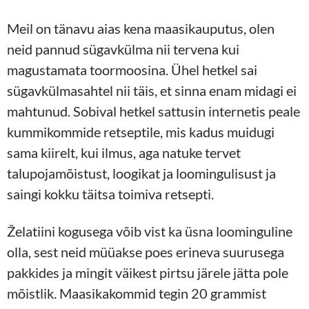
Meil on tänavu aias kena maasikauputus, olen
neid pannud sügavkülma nii tervena kui
magustamata toormoosina. Ühel hetkel sai
sügavkülmasahtel nii täis, et sinna enam midagi ei
mahtunud. Sobival hetkel sattusin internetis peale
kummikommide retseptile, mis kadus muidugi
sama kiirelt, kui ilmus, aga natuke tervet
talupojamõistust, loogikat ja loomingulisust ja
saingi kokku täitsa toimiva retsepti.
Želatiini kogusega võib vist ka üsna loominguline
olla, sest neid müüakse poes erineva suurusega
pakkides ja mingit väikest pirtsu järele jätta pole
mõistlik. Maasikakommid tegin 20 grammist