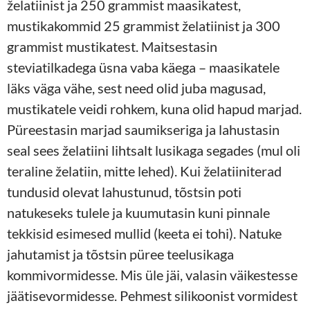
želatiinist ja 250 grammist maasikatest,
mustikakommid 25 grammist želatiinist ja 300
grammist mustikatest. Maitsestasin
steviatilkadega üsna vaba käega – maasikatele
läks väga vähe, sest need olid juba magusad,
mustikatele veidi rohkem, kuna olid hapud marjad.
Püreestasin marjad saumikseriga ja lahustasin
seal sees želatiini lihtsalt lusikaga segades (mul oli
teraline želatiin, mitte lehed). Kui želatiiniterad
tundusid olevat lahustunud, tõstsin poti
natukeseks tulele ja kuumutasin kuni pinnale
tekkisid esimesed mullid (keeta ei tohi). Natuke
jahutamist ja tõstsin püree teelusikaga
kommivormidesse. Mis üle jäi, valasin väikestesse
jäätisevormidesse. Pehmest silikoonist vormidest