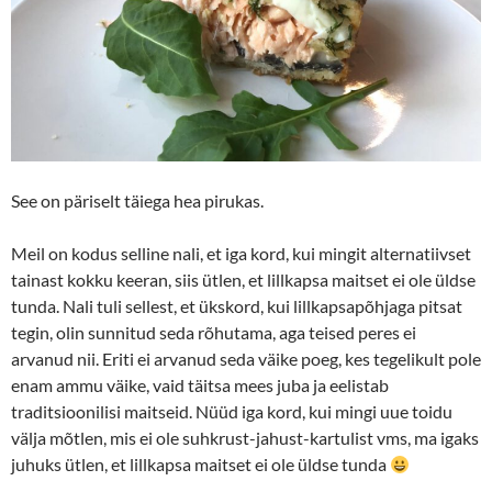
See on päriselt täiega hea pirukas.
Meil on kodus selline nali, et iga kord, kui mingit alternatiivset
tainast kokku keeran, siis ütlen, et lillkapsa maitset ei ole üldse
tunda. Nali tuli sellest, et ükskord, kui lillkapsapõhjaga pitsat
tegin, olin sunnitud seda rõhutama, aga teised peres ei
arvanud nii. Eriti ei arvanud seda väike poeg, kes tegelikult pole
enam ammu väike, vaid täitsa mees juba ja eelistab
traditsioonilisi maitseid. Nüüd iga kord, kui mingi uue toidu
välja mõtlen, mis ei ole suhkrust-jahust-kartulist vms, ma igaks
juhuks ütlen, et lillkapsa maitset ei ole üldse tunda