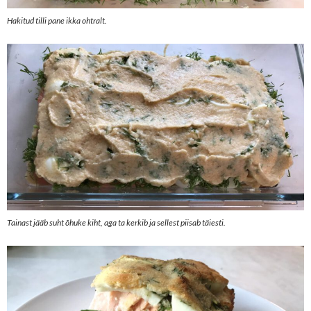
Hakitud tilli pane ikka ohtralt.
Tainast jääb suht õhuke kiht, aga ta kerkib ja sellest piisab täiesti.