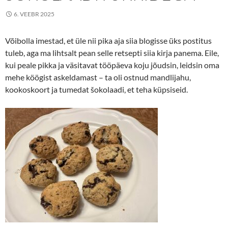
6. VEEBR 2025
Võibolla imestad, et üle nii pika aja siia blogisse üks postitus
tuleb, aga ma lihtsalt pean selle retsepti siia kirja panema. Eile,
kui peale pikka ja väsitavat tööpäeva koju jõudsin, leidsin oma
mehe köögist askeldamast – ta oli ostnud mandlijahu,
kookoskoort ja tumedat šokolaadi, et teha küpsiseid.