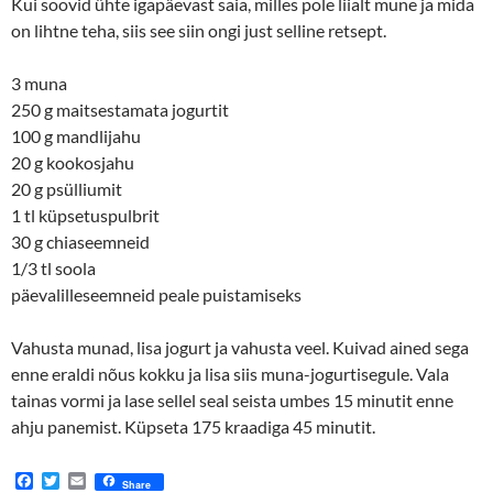
Kui soovid ühte igapäevast saia, milles pole liialt mune ja mida
on lihtne teha, siis see siin ongi just selline retsept.
3 muna
250 g maitsestamata jogurtit
100 g mandlijahu
20 g kookosjahu
20 g psülliumit
1 tl küpsetuspulbrit
30 g chiaseemneid
1/3 tl soola
päevalilleseemneid peale puistamiseks
Vahusta munad, lisa jogurt ja vahusta veel. Kuivad ained sega
enne eraldi nõus kokku ja lisa siis muna-jogurtisegule. Vala
tainas vormi ja lase sellel seal seista umbes 15 minutit enne
ahju panemist. Küpseta 175 kraadiga 45 minutit.
F
T
E
Share