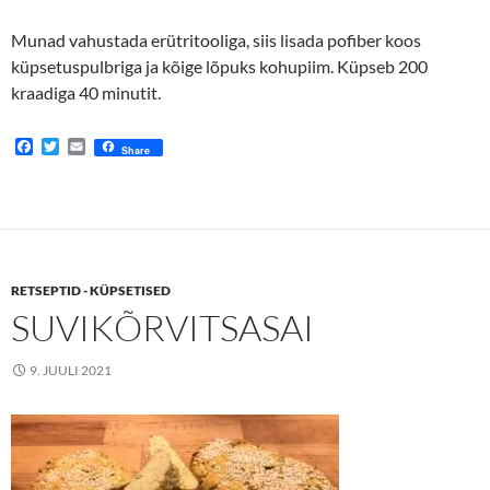
Munad vahustada erütritooliga, siis lisada pofiber koos
küpsetuspulbriga ja kõige lõpuks kohupiim. Küpseb 200
kraadiga 40 minutit.
F
T
E
Share
a
w
m
c
i
a
e
t
i
b
t
l
o
e
o
r
k
RETSEPTID - KÜPSETISED
SUVIKÕRVITSASAI
9. JUULI 2021