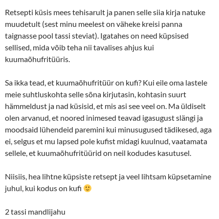
Retsepti küsis mees tehisarult ja panen selle siia kirja natuke
muudetult (sest minu meelest on väheke kreisi panna
taignasse pool tassi steviat). Igatahes on need küpsised
sellised, mida võib teha nii tavalises ahjus kui
kuumaõhufritüüris.
Sa ikka tead, et kuumaõhufritüür on kufi? Kui eile oma lastele
meie suhtluskohta selle sõna kirjutasin, kohtasin suurt
hämmeldust ja nad küsisid, et mis asi see veel on. Ma üldiselt
olen arvanud, et noored inimesed teavad igasugust slängi ja
moodsaid lühendeid paremini kui minusugused tädikesed, aga
ei, selgus et mu lapsed pole kufist midagi kuulnud, vaatamata
sellele, et kuumaõhufritüürid on neil kodudes kasutusel.
Niisiis, hea lihtne küpsiste retsept ja veel lihtsam küpsetamine
juhul, kui kodus on kufi
2 tassi mandlijahu