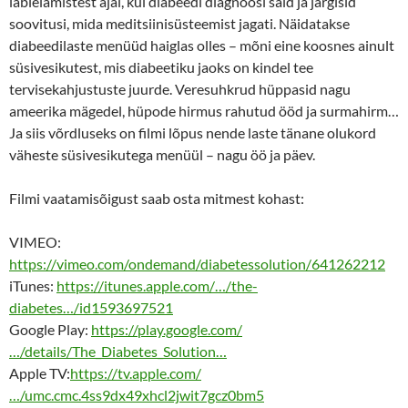
läbielamistest ajal, kui diabeedi diagnoosi said ja järgisid
soovitusi, mida meditsiinisüsteemist jagati. Näidatakse
diabeedilaste menüüd haiglas olles – mõni eine koosnes ainult
süsivesikutest, mis diabeetiku jaoks on kindel tee
tervisekahjustuste juurde. Veresuhkrud hüppasid nagu
ameerika mägedel, hüpode hirmus rahutud ööd ja surmahirm…
Ja siis võrdluseks on filmi lõpus nende laste tänane olukord
väheste süsivesikutega menüül – nagu öö ja päev.
Filmi vaatamisõigust saab osta mitmest kohast:
VIMEO:
https://vimeo.com/ondemand/diabetessolution/641262212
iTunes:
https://itunes.apple.com/…/the-
diabetes…/id1593697521
Google Play:
https://play.google.com/
…/details/The_Diabetes_Solution…
Apple TV:
https://tv.apple.com/
…/umc.cmc.4ss9dx49xhcl2jwit7gcz0bm5