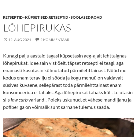
o
e
o
r
k
RETSEPTID - KÜPSETISED
,
RETSEPTID - SOOLASED ROAD
LÕHEPIRUKAS
12. AUG 2021
2 KOMMENTAARI
Kunagi palju aastaid tagasi küpsetasin aeg-ajalt lehttaignas
lõhepirukat. Idee sain vist õelt, täpset retsepti ei teagi, aga
enamasti kasutasin külmutatud pärmilehttainast. Nüüd me
kodus enam teravilju ei sööda ja kogu menüü on valdavalt
süsivesikuvaene, sellepärast toda pärmilehttainast enam
konsumeerida ei tahaks. Aga lõhepirukat tahaks küll. Leiutasin
siis
low carb
variandi. Poleks uskunud, et vähese mandlijahu ja
pofiberiga on võimalik suht sarnane tulemus saada.