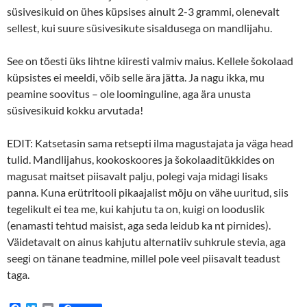
süsivesikuid on ühes küpsises ainult 2-3 grammi, olenevalt
sellest, kui suure süsivesikute sisaldusega on mandlijahu.
See on tõesti üks lihtne kiiresti valmiv maius. Kellele šokolaad
küpsistes ei meeldi, võib selle ära jätta. Ja nagu ikka, mu
peamine soovitus – ole loominguline, aga ära unusta
süsivesikuid kokku arvutada!
EDIT: Katsetasin sama retsepti ilma magustajata ja väga head
tulid. Mandlijahus, kookoskoores ja šokolaaditükkides on
magusat maitset piisavalt palju, polegi vaja midagi lisaks
panna. Kuna erütritooli pikaajalist mõju on vähe uuritud, siis
tegelikult ei tea me, kui kahjutu ta on, kuigi on looduslik
(enamasti tehtud maisist, aga seda leidub ka nt pirnides).
Väidetavalt on ainus kahjutu alternatiiv suhkrule stevia, aga
seegi on tänane teadmine, millel pole veel piisavalt teadust
taga.