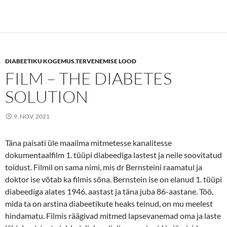
a
w
m
c
i
a
e
t
i
b
t
l
o
e
o
r
k
DIABEETIKU KOGEMUS
,
TERVENEMISE LOOD
FILM – THE DIABETES
SOLUTION
9. NOV. 2021
Täna paisati üle maailma mitmetesse kanalitesse
dokumentaalfilm 1. tüüpi diabeediga lastest ja neile soovitatud
toidust. Filmil on sama nimi, mis dr Bernsteini raamatul ja
doktor ise võtab ka filmis sõna. Bernstein ise on elanud 1. tüüpi
diabeediga alates 1946. aastast ja täna juba 86-aastane. Töö,
mida ta on arstina diabeetikute heaks teinud, on mu meelest
hindamatu. Filmis räägivad mitmed lapsevanemad oma ja laste