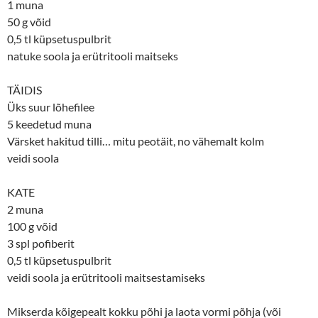
1 muna
50 g võid
0,5 tl küpsetuspulbrit
natuke soola ja erütritooli maitseks
TÄIDIS
Üks suur lõhefilee
5 keedetud muna
Värsket hakitud tilli… mitu peotäit, no vähemalt kolm
veidi soola
KATE
2 muna
100 g võid
3 spl pofiberit
0,5 tl küpsetuspulbrit
veidi soola ja erütritooli maitsestamiseks
Mikserda kõigepealt kokku põhi ja laota vormi põhja (või