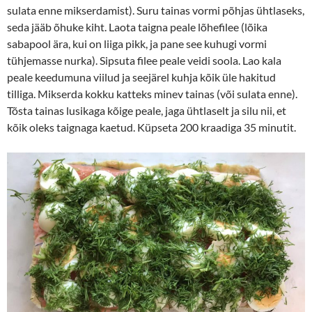
sulata enne mikserdamist). Suru tainas vormi põhjas ühtlaseks,
seda jääb õhuke kiht. Laota taigna peale lõhefilee (lõika
sabapool ära, kui on liiga pikk, ja pane see kuhugi vormi
tühjemasse nurka). Sipsuta filee peale veidi soola. Lao kala
peale keedumuna viilud ja seejärel kuhja kõik üle hakitud
tilliga. Mikserda kokku katteks minev tainas (või sulata enne).
Tõsta tainas lusikaga kõige peale, jaga ühtlaselt ja silu nii, et
kõik oleks taignaga kaetud. Küpseta 200 kraadiga 35 minutit.