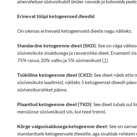
ainevahetuse süsivesikutelt ümber rasvade ja ketoonide peale
Erinevat tüüpi ketogeensed dieedid
On olemas erinevaid ketogeenseid dieete nagu näiteks:
Standardne ketogeenne dieet (SKD)
: See on väga väikes
süsivesikute sisaldusega ja rasvarohke dieet. Enamasti si
75% rasva, 20% valku ja 5% süsivesikuid (
1
).
Tsükliline ketogeenne dieet (CKD)
: See dieet näeb ette 
süsivesikute laadimist, näiteks 5 ketogeensel dieedil päeva
süsivesikurohket päeva.
Plaanitud ketogeenne dieet (TKD)
: See dieet lubab sul l
menüüsse süsivesikuid siis, kui teed trenni.
Kõrge valgusisaldusega ketogeenne dieet
: See on sarna
standardsele ketogeensele dieedile, aga sisaldab rohkem 