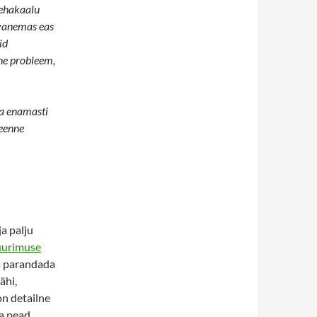
kehakaalu
n vanemas eas
id
ne probleem,
da enamasti
geenne
ja palju
uurimuse
ja parandada
ähi,
 on detailne
da pead