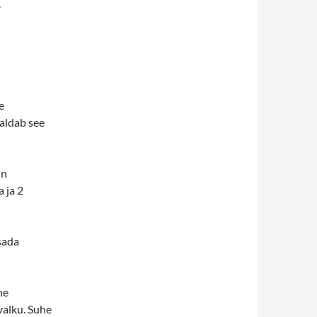
.
e
saldab see
nn
 ja 2
isada
ne
valku. Suhe