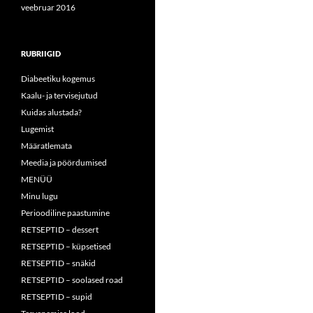
veebruar 2016
RUBRIIGID
Diabeetiku kogemus
Kaalu- ja tervisejutud
Kuidas alustada?
Lugemist
Määratlemata
Meedia ja pöördumised
MENÜÜ
Minu lugu
Perioodiline paastumine
RETSEPTID – dessert
RETSEPTID – küpsetised
RETSEPTID – snäkid
RETSEPTID – soolased road
RETSEPTID – supid