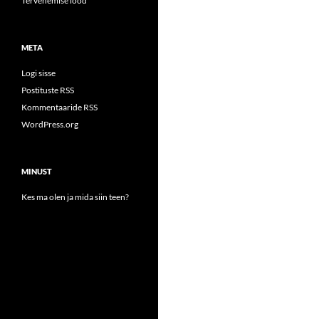
Tervenemise lood
META
Logi sisse
Postituste RSS
Kommentaaride RSS
WordPress.org
MINUST
Kes ma olen ja mida siin teen?