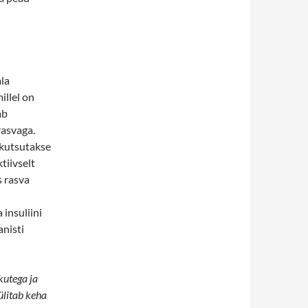
la
illel on
ab
rasvaga.
 kutsutakse
tiivselt
 rasva
 insuliini
anisti
kutega ja
lülitab keha