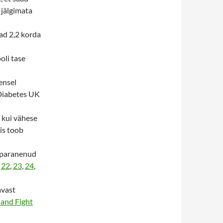
 jälgimata
ad 2,2 korda
oli tase
ensel
 Diabetes UK
 kui vähese
is toob
 paranenud
,
22
,
23
,
24
,
avast
 and Fight