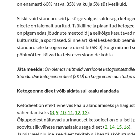
on enamasti 60% rasva, 35% valku ja 5% süsivesikuid.
Siiski, vaid standardseid ja kõrge valgusisaldusega ketog
dieete on laiemalt uuritud. Tsükliline ja plaanitud ketoge
on pigem edasijõudnute meetodid ja eelkõige kasutavad 
kulturistid ja sportlased. Siinne artikkel keskendub peami
standardsele ketogeensele dieedile (SKD), kuigi mitmed s
põhimõtted käivad ka teiste versioonide kohta.
Jäta meelde:
On olemas mitmeid versioone ketogeensest diee
Standardne ketogeenne dieet (SKD) on kõige enam uuritud ja 
Ketogeenne dieet võib aidata sul kaalu alandada
Ketodieet on efektiivne viis kaalu alandamiseks ja haigust
vähendamiseks (
8
,
9
,
10
,
11
,
12
,
13
).
Õigupoolest näitavad uuringud, et ketodieet on oluliselt
soovituslik vähese rasvasisaldusega dieet (
2
,
14
,
15
,
16
).
Ja mis veel oluline, see dieet tekitab nii hea täiskõhutunde