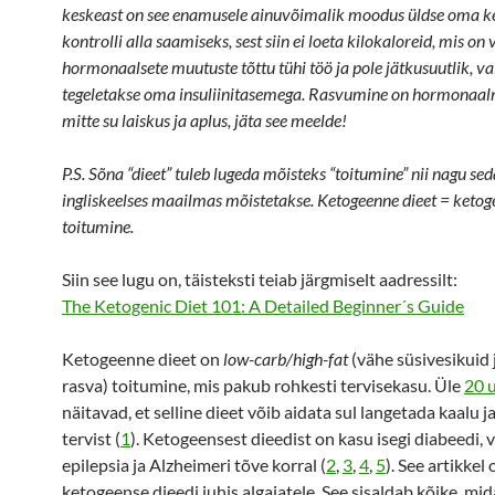
keskeast on see enamusele ainuvõimalik moodus üldse oma 
kontrolli alla saamiseks, sest siin ei loeta kilokaloreid, mis o
hormonaalsete muutuste tõttu tühi töö ja pole jätkusuutlik, va
tegeletakse oma insuliinitasemega. Rasvumine on hormonaal
mitte su laiskus ja aplus, jäta see meelde!
P.S. Sõna “dieet” tuleb lugeda mõisteks “toitumine” nii nagu se
ingliskeelses maailmas mõistetakse. Ketogeenne dieet = keto
toitumine.
Siin see lugu on, täisteksti teiab järgmiselt aadressilt:
The Ketogenic Diet 101: A Detailed Beginner´s Guide
Ketogeenne dieet on
low-carb/high-fat
(vähe süsivesikuid 
rasva) toitumine, mis pakub rohkesti tervisekasu. Üle
20 
näitavad, et selline dieet võib aidata sul langetada kaalu 
tervist (
1
). Ketogeensest dieedist on kasu isegi diabeedi, v
epilepsia ja Alzheimeri tõve korral (
2
,
3
,
4
,
5
). See artikkel
ketogeense dieedi juhis algajatele. See sisaldab kõike, mi