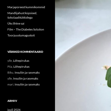
Marjapüreest kummikommid
Mandlijahust küpsised,
šokolaaditükkidega
Üks lihtne sai
Film – The Diabetes Solution
Toorjuustumagustoit
VÄRSKED KOMMENTAARID
ylle
,
Lõhepirukas
Piia
,
Lõhepirukas
Biku
,
Insuliin ja rasvmaks
ylle
,
Insuliin ja rasvmaks
mari
,
Insuliin ja rasvmaks
ARHIIV
juuli 2026