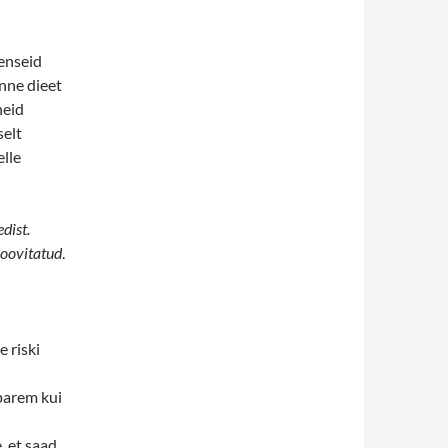
eenseid
enne dieet
neid
selt
elle
dist.
soovitatud
.
e riski
 parem kui
, et saad