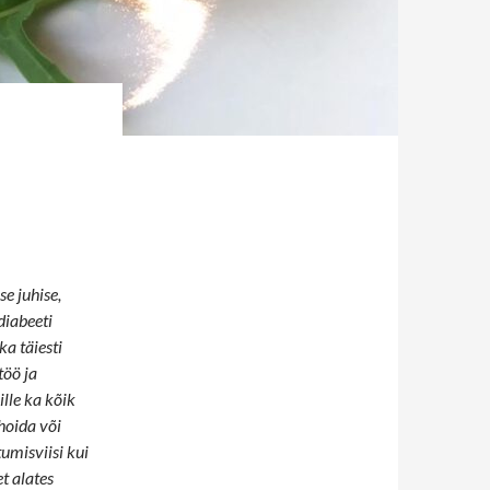
e juhise,
diabeeti
ka täiesti
töö ja
lle ka kõik
hoida või
tumisviisi kui
t alates