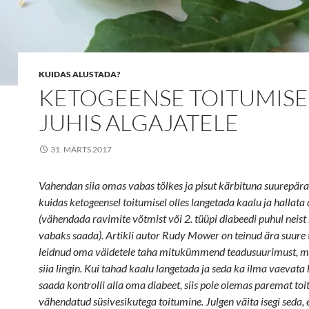
KUIDAS ALUSTADA?
KETOGEENSE TOITUMISE
JUHIS ALGAJATELE
31. MÄRTS 2017
Vahendan siia omas vabas tõlkes ja pisut kärbituna suurepäras
kuidas ketogeensel toitumisel olles langetada kaalu ja hallata 
(vähendada ravimite võtmist või 2. tüüpi diabeedi puhul neist 
vabaks saada). Artikli autor Rudy Mower on teinud ära suure 
leidnud oma väidetele taha mitukümmend teadusuurimust, mi
siia lingin. Kui tahad kaalu langetada ja seda ka ilma vaevata 
saada kontrolli alla oma diabeet, siis pole olemas paremat toi
vähendatud süsivesikutega toitumine. Julgen väita isegi seda, e