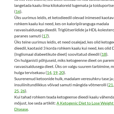
langetada kaalu ilma kilokaloreid lugemata ja toiduportse
(
16
).
Üks uurimus leidis, et ketodieedil olevad inimesed kaotav
rohkem kaalu kui need, kes on kaloripiiranguga madala
rasvasisaldusega dieedil. Triglütseriidide ja HDL-kolestero
paranes samuti (
17
).
Üks teine uurimus leidis, et need osalejad, kes olid ketoge
dieedil, kaotasid 3 korda rohkem kaalu kui need, kes olid
(Inglismaal diabeetikute dieet) soovitatud dieedil (
18
).
On hulganisti põhjuseid, miks ketogeenne dieet on parem
rasvasisaldusega dieet. Üks on valgu suurem tarbimine, m
hulga tervisekasu (
14
,
19
,
20
).
Suurenenud ketoonide hulk, madalam veresuhkru tase ja
insuliinitundlikkus võivad samuti mängida võtmerolli (
21
25
,
26
).
Kui tahad rohkem teada ketogeense dieedi kaalu vähend
mõjust, loe seda artiklit:
A Ketogenic Diet to Lose Weight
Disease
.