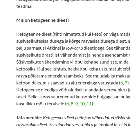
teadma.
Mis on ketogeenne dieet?
Ketogeenne dieet (tihti nimetatud kui keto) on väga mada
süsivesikutesisaldusega ja kõrge rasvasisaldusega dieet, m
palju sarnasusi Atkinsi ja
low-carb
dieetidega. See tähend
süsivesikute drastilist vähendamist ja nende asendamist 
Süsivesikute vähendamine viib su keha seisundisse, mida
ketoosiks. Kui see juhtub, hakkab su keha uskumatult efek
rasva põletama energia saamiseks. See muudab ka maksas
ketoonideks, mis saavad su aju energiaga varustada (
6
,
7
).
Ketogeense dieediga võib oluliselt alandada veresuhkru ja
taset. Sellel, koos suurenenud ketoonide hulgaga, on hulg
kasulikku mõju tervisele (
6
,
8
,
9
,
10
,
11
).
Jäta meelde:
Ketogeenne dieet (keto) on vähendatud süsivesi
rasvarohke dieet. See alandab veresuhkru ja insuliini taset ja 