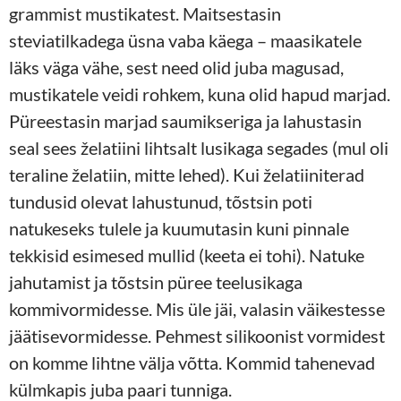
grammist mustikatest. Maitsestasin
steviatilkadega üsna vaba käega – maasikatele
läks väga vähe, sest need olid juba magusad,
mustikatele veidi rohkem, kuna olid hapud marjad.
Püreestasin marjad saumikseriga ja lahustasin
seal sees želatiini lihtsalt lusikaga segades (mul oli
teraline želatiin, mitte lehed). Kui želatiiniterad
tundusid olevat lahustunud, tõstsin poti
natukeseks tulele ja kuumutasin kuni pinnale
tekkisid esimesed mullid (keeta ei tohi). Natuke
jahutamist ja tõstsin püree teelusikaga
kommivormidesse. Mis üle jäi, valasin väikestesse
jäätisevormidesse. Pehmest silikoonist vormidest
on komme lihtne välja võtta. Kommid tahenevad
külmkapis juba paari tunniga.