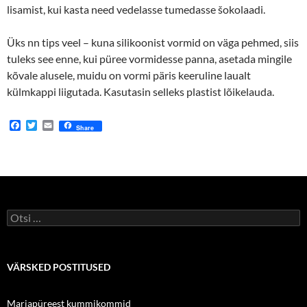
lisamist, kui kasta need vedelasse tumedasse šokolaadi.
Üks nn tips veel – kuna silikoonist vormid on väga pehmed, siis
tuleks see enne, kui püree vormidesse panna, asetada mingile
kõvale alusele, muidu on vormi päris keeruline laualt
külmkappi liigutada. Kasutasin selleks plastist lõikelauda.
F
T
E
Share
a
w
m
c
i
a
e
t
i
b
t
l
o
e
o
r
k
Otsi:
VÄRSKED POSTITUSED
Marjapüreest kummikommid