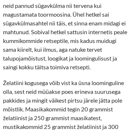
neid pannud sügavkülma nii tervena kui
magustamata toormoosina. Ühel hetkel sai
sügavkülmasahtel nii täis, et sinna enam midagi ei
mahtunud. Sobival hetkel sattusin internetis peale
kummikommide retseptile, mis kadus muidugi
sama kiirelt, kui ilmus, aga natuke tervet
talupojamõistust, loogikat ja loomingulisust ja
saingi kokku täitsa toimiva retsepti.
Želatiini kogusega võib vist ka üsna loominguline
olla, sest neid müüakse poes erineva suurusega
pakkides ja mingit väikest pirtsu järele jätta pole
mõistlik. Maasikakommid tegin 20 grammist
želatiinist ja 250 grammist maasikatest,
mustikakommid 25 grammist želatiinist ja 300