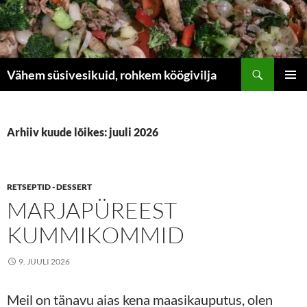
Liigu
sisu
juurde
Otsi
Vähem süsivesikuid, rohkem köögivilja
PEAME
Arhiiv kuude lõikes: juuli 2026
RETSEPTID - DESSERT
MARJAPÜREEST
KUMMIKOMMID
9. JUULI 2026
Meil on tänavu aias kena maasikauputus, olen