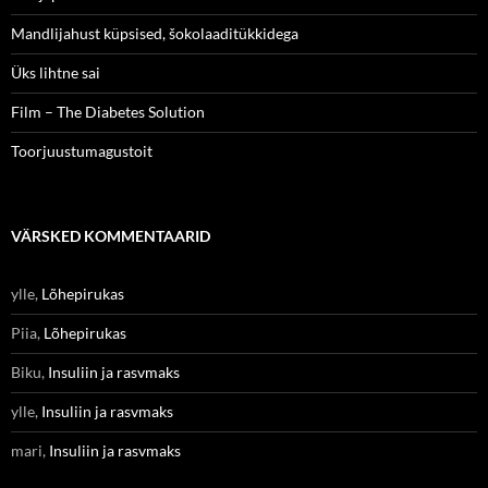
Mandlijahust küpsised, šokolaaditükkidega
Üks lihtne sai
Film – The Diabetes Solution
Toorjuustumagustoit
VÄRSKED KOMMENTAARID
ylle
,
Lõhepirukas
Piia
,
Lõhepirukas
Biku
,
Insuliin ja rasvmaks
ylle
,
Insuliin ja rasvmaks
mari
,
Insuliin ja rasvmaks