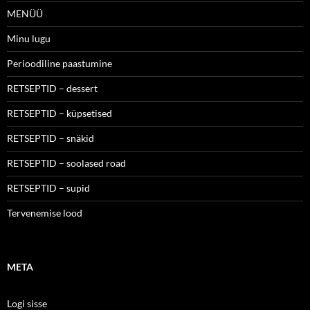
MENÜÜ
Minu lugu
Perioodiline paastumine
RETSEPTID – dessert
RETSEPTID – küpsetised
RETSEPTID – snäkid
RETSEPTID – soolased road
RETSEPTID – supid
Tervenemise lood
META
Logi sisse