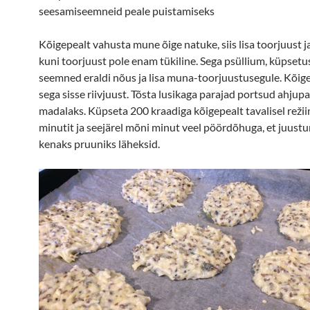
seesamiseemneid peale puistamiseks
Kõigepealt vahusta mune õige natuke, siis lisa toorjuust 
kuni toorjuust pole enam tükiline. Sega psüllium, küpsetu
seemned eraldi nõus ja lisa muna-toorjuustusegule. Kõig
sega sisse riivjuust. Tõsta lusikaga parajad portsud ahjupan
madalaks. Küpseta 200 kraadiga kõigepealt tavalisel režii
minutit ja seejärel mõni minut veel pöördõhuga, et juustu
kenaks pruuniks läheksid.