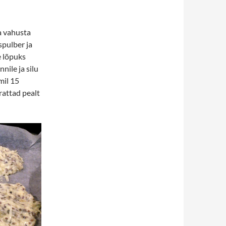
ja vahusta
spulber ja
e lõpuks
nile ja silu
mil 15
rattad pealt