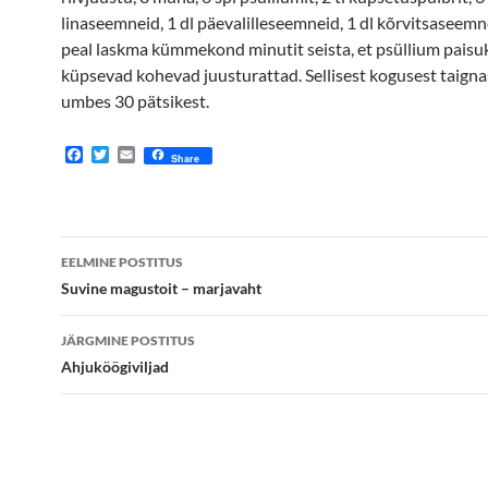
linaseemneid, 1 dl päevalilleseemneid, 1 dl kõrvitsaseemne
peal laskma kümmekond minutit seista, et psüllium paisuks
küpsevad kohevad juusturattad. Sellisest kogusest taigna
umbes 30 pätsikest.
F
T
E
Share
a
w
m
c
i
a
e
t
i
b
t
l
o
e
Postituste
o
r
EELMINE POSTITUS
k
töölaud
Suvine magustoit – marjavaht
JÄRGMINE POSTITUS
Ahjuköögiviljad