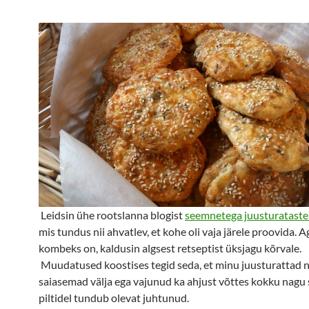
Leidsin ühe rootslanna blogist
seemnetega juusturataste 
mis tundus nii ahvatlev, et kohe oli vaja järele proovida. 
kombeks on, kaldusin algsest retseptist üksjagu kõrvale.
Muudatused koostises tegid seda, et minu juusturattad 
saiasemad välja ega vajunud ka ahjust võttes kokku nagu 
piltidel tundub olevat juhtunud.