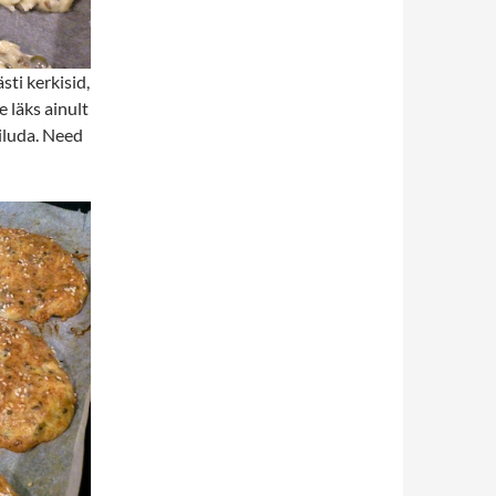
ti kerkisid,
e läks ainult
siluda. Need