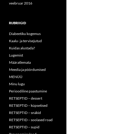
veebruar 2016
RUBRIIGID
Diabeetiku kogemus
Kaalu- ja tervisejutud
Kuidas alustada?
Lugemist
Määratlemata
Meedia ja pöördumised
MENÜÜ
Minu lugu
Perioodiline paastumine
RETSEPTID – dessert
RETSEPTID – küpsetised
RETSEPTID – snäkid
RETSEPTID – soolased road
RETSEPTID – supid