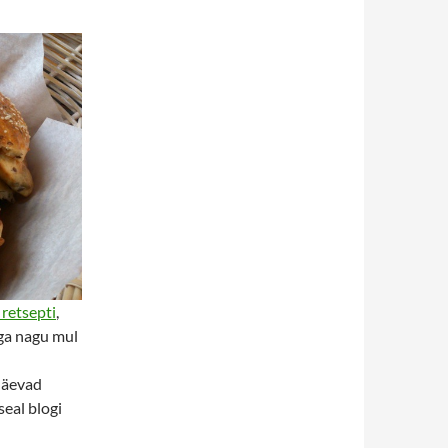
retsepti
,
Aga nagu mul
näevad
seal blogi