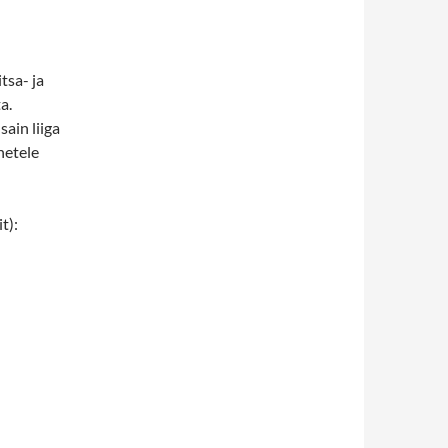
tsa- ja
a.
ain liiga
netele
t):