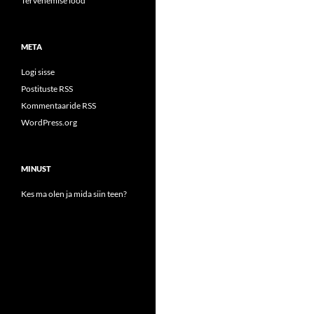
Tervenemise lood
META
Logi sisse
Postituste RSS
Kommentaaride RSS
WordPress.org
MINUST
Kes ma olen ja mida siin teen?