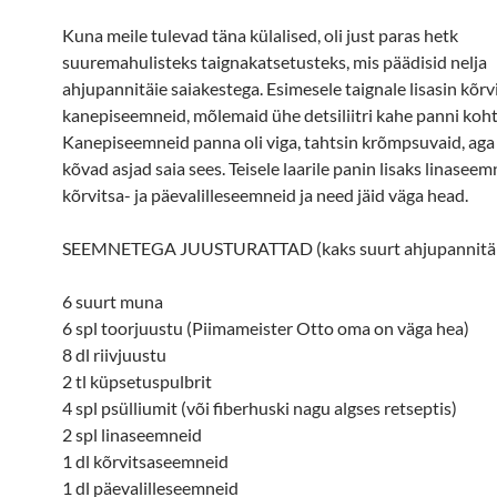
Kuna meile tulevad täna külalised, oli just paras hetk
suuremahulisteks taignakatsetusteks, mis päädisid nelja
ahjupannitäie saiakestega. Esimesele taignale lisasin kõrvi
kanepiseemneid, mõlemaid ühe detsiliitri kahe panni koht
Kanepiseemneid panna oli viga, tahtsin krõmpsuvaid, aga s
kõvad asjad saia sees. Teisele laarile panin lisaks linaseem
kõrvitsa- ja päevalilleseemneid ja need jäid väga head.
SEEMNETEGA JUUSTURATTAD (kaks suurt ahjupannitäi
6 suurt muna
6 spl toorjuustu (Piimameister Otto oma on väga hea)
8 dl riivjuustu
2 tl küpsetuspulbrit
4 spl psülliumit (või fiberhuski nagu algses retseptis)
2 spl linaseemneid
1 dl kõrvitsaseemneid
1 dl päevalilleseemneid