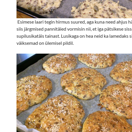
Esimese laari tegin hirmus suured, aga kuna need ahjus häs
siis järgmised pannitäied vormisin nii, et iga pätsikese siss
supilusikatäis tainast. Lusikaga on hea neid ka lamedaks 
väiksemad on ülemisel pildil.