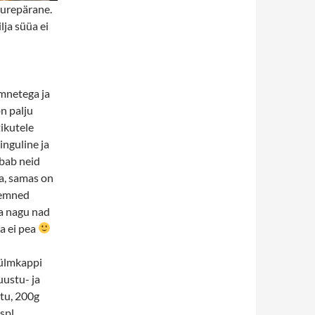
uurepärane.
lja süüa ei
emnetega ja
n palju
ikutele
inguline ja
ubab neid
ta, samas on
seemned
ja nagu nad
ma ei pea
külmkappi
uustu- ja
tu, 200g
 spl