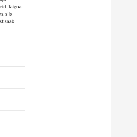
id. Taignal
, siis
st saab