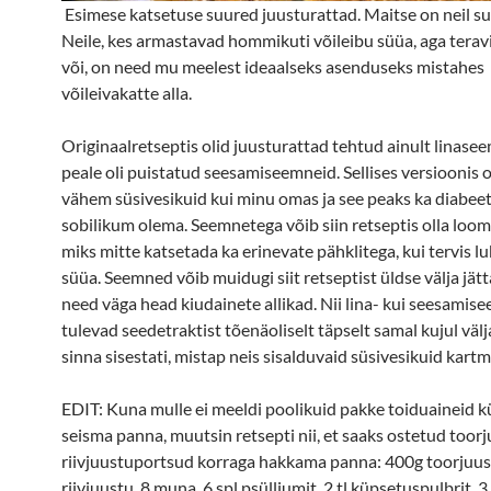
Esimese katsetuse suured juusturattad. Maitse on neil s
Neile, kes armastavad hommikuti võileibu süüa, aga teravi
või, on need mu meelest ideaalseks asenduseks mistahes
võileivakatte alla.
Originaalretseptis olid juusturattad tehtud ainult linase
peale oli puistatud seesamiseemneid. Sellises versioonis o
vähem süsivesikuid kui minu omas ja see peaks ka diabeet
sobilikum olema. Seemnetega võib siin retseptis olla loom
miks mitte katsetada ka erinevate pähklitega, kui tervis l
süüa. Seemned võib muidugi siit retseptist üldse välja jät
need väga head kiudainete allikad. Nii lina- kui seesami
tulevad seedetraktist tõenäoliselt täpselt samal kujul väl
sinna sisestati, mistap neis sisalduvaid süsivesikuid kart
EDIT: Kuna mulle ei meeldi poolikuid pakke toiduaineid 
seisma panna, muutsin retsepti nii, et saaks ostetud toorj
riivjuustuportsud korraga hakkama panna: 400g toorjuus
riivjuustu, 8 muna, 6 spl psülliumit, 2 tl küpsetuspulbrit, 3