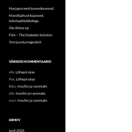
Marjapüreest kummikommid
Mandlijahust küpsised,
šokolaaditükkidega
Üks lihtne sai
Film – The Diabetes Solution
Toorjuustumagustoit
VÄRSKED KOMMENTAARID
ylle
,
Lõhepirukas
Piia
,
Lõhepirukas
Biku
,
Insuliin ja rasvmaks
ylle
,
Insuliin ja rasvmaks
mari
,
Insuliin ja rasvmaks
ARHIIV
juuli 2026