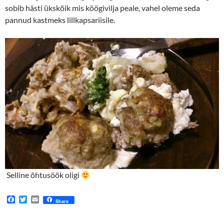
sobib hästi ükskõik mis köögivilja peale, vahel oleme seda
pannud kastmeks lillkapsariisile.
Selline õhtusöök oligi
F
T
E
Share
a
w
m
c
i
a
e
t
i