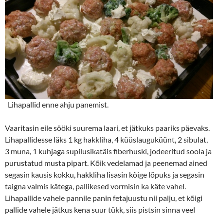
Lihapallid enne ahju panemist.
Vaaritasin eile sööki suurema laari, et jätkuks paariks päevaks.
Lihapallidesse läks 1 kg hakkliha, 4 küüslauguküünt, 2 sibulat,
3 muna, 1 kuhjaga supilusikatäis fiberhuski, jodeeritud soola ja
purustatud musta pipart. Kõik vedelamad ja peenemad ained
segasin kausis kokku, hakkliha lisasin kõige lõpuks ja segasin
taigna valmis kätega, pallikesed vormisin ka käte vahel.
Lihapallide vahele pannile panin fetajuustu nii palju, et kõigi
pallide vahele jätkus kena suur tükk, siis pistsin sinna veel