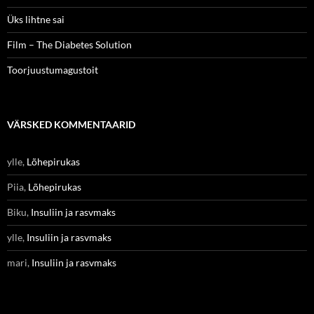
Üks lihtne sai
Film – The Diabetes Solution
Toorjuustumagustoit
VÄRSKED KOMMENTAARID
ylle
,
Lõhepirukas
Piia
,
Lõhepirukas
Biku
,
Insuliin ja rasvmaks
ylle
,
Insuliin ja rasvmaks
mari
,
Insuliin ja rasvmaks