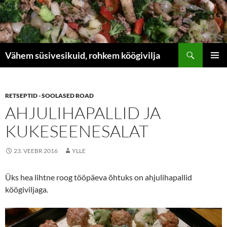
Liigu
sisu
juurde
Otsi
Vähem süsivesikuid, rohkem köögivilja
PEAME
RETSEPTID - SOOLASED ROAD
AHJULIHAPALLID JA
KUKESEENESALAT
23. VEEBR 2016
YLLE
Üks hea lihtne roog tööpäeva õhtuks on ahjulihapallid
köögiviljaga.