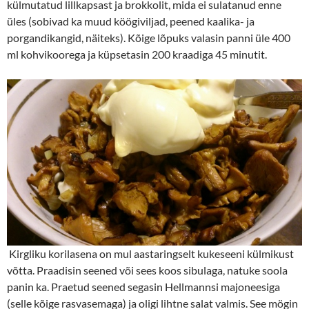
külmutatud lillkapsast ja brokkolit, mida ei sulatanud enne
üles (sobivad ka muud köögiviljad, peened kaalika- ja
porgandikangid, näiteks). Kõige lõpuks valasin panni üle 400
ml kohvikoorega ja küpsetasin 200 kraadiga 45 minutit.
Kirgliku korilasena on mul aastaringselt kukeseeni külmikust
võtta. Praadisin seened või sees koos sibulaga, natuke soola
panin ka. Praetud seened segasin Hellmannsi majoneesiga
(selle kõige rasvasemaga) ja oligi lihtne salat valmis. See mögin