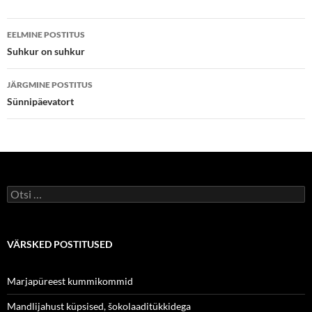
b
t
l
o
e
Postituste
o
r
EELMINE POSTITUS
k
töölaud
Suhkur on suhkur
JÄRGMINE POSTITUS
Sünnipäevatort
Otsi:
VÄRSKED POSTITUSED
Marjapüreest kummikommid
Mandlijahust küpsised, šokolaaditükkidega