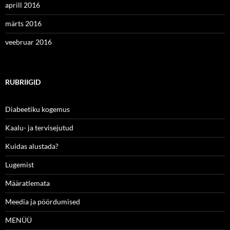
aprill 2016
märts 2016
veebruar 2016
RUBRIIGID
Diabeetiku kogemus
Kaalu- ja tervisejutud
Kuidas alustada?
Lugemist
Määratlemata
Meedia ja pöördumised
MENÜÜ