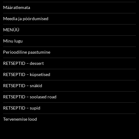
Määratlemata
Meedia ja pöördumised
MENÜÜ
Minu lugu
Perioodiline paastumine
RETSEPTID – dessert
RETSEPTID – küpsetised
RETSEPTID – snäkid
RETSEPTID – soolased road
RETSEPTID – supid
Tervenemise lood