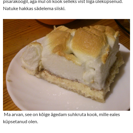
pisarakoogil, aga mul oli kook selleks vist liiga üleküpsenud.
Natuke hakkas sädelema siiski.
Ma arvan, see on kõige ägedam suhkruta kook, mille eales
küpsetanud olen.