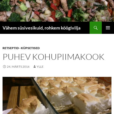
Liigu
sisu
juurde
Otsi
Vähem süsivesikuid, rohkem köögivilja
PEAME
RETSEPTID - KÜPSETISED
PUHEV KOHUPIIMAKOOK
24. MÄRTS 2016
YLLE