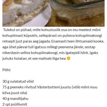
Tulekul on pühad, mille kohustuslik osa on mu meelest mõni
kohupiimast küpsetis, sellepärast on puheva kohupiimakoogi
retsepti just paras aeg jagada. Enamasti teen lihtsamaid kooke,
aga ühel päeval tuli igatsus millegi peenema järele, sestap
nikerdasin sellise kohupiimakoogi, mis igatepidi hõrk. Igaks
juhuks hoiatan, et see maitseb liiga hea
Põhi:
30 g sulatatud võid
75 g peeneks riivitud Västerbotteni juustu (võib mõni muu
kõva juust olla)
40 g mandlijahu
2 spl psülliumit