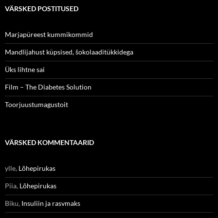
VÄRSKED POSTITUSED
Marjapüreest kummikommid
Mandlijahust küpsised, šokolaaditükkidega
Üks lihtne sai
Film – The Diabetes Solution
Toorjuustumagustoit
VÄRSKED KOMMENTAARID
ylle
,
Lõhepirukas
Piia
,
Lõhepirukas
Biku
,
Insuliin ja rasvmaks