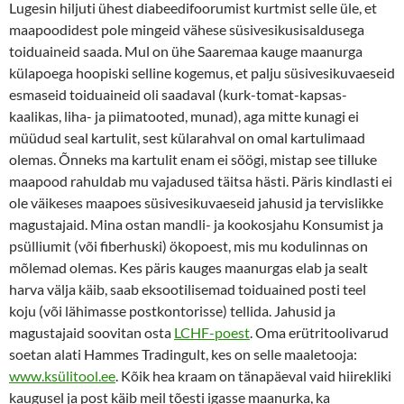
Lugesin hiljuti ühest diabeedifoorumist kurtmist selle üle, et
maapoodidest pole mingeid vähese süsivesikusisaldusega
toiduaineid saada. Mul on ühe Saaremaa kauge maanurga
külapoega hoopiski selline kogemus, et palju süsivesikuvaeseid
esmaseid toiduaineid oli saadaval (kurk-tomat-kapsas-
kaalikas, liha- ja piimatooted, munad), aga mitte kunagi ei
müüdud seal kartulit, sest külarahval on omal kartulimaad
olemas. Õnneks ma kartulit enam ei söögi, mistap see tilluke
maapood rahuldab mu vajadused täitsa hästi. Päris kindlasti ei
ole väikeses maapoes süsivesikuvaeseid jahusid ja tervislikke
magustajaid. Mina ostan mandli- ja kookosjahu Konsumist ja
psülliumit (või fiberhuski) ökopoest, mis mu kodulinnas on
mõlemad olemas. Kes päris kauges maanurgas elab ja sealt
harva välja käib, saab eksootilisemad toiduained posti teel
koju (või lähimasse postkontorisse) tellida. Jahusid ja
magustajaid soovitan osta
LCHF-poest
. Oma erütritoolivarud
soetan alati Hammes Tradingult, kes on selle maaletooja:
www.ksülitool.ee
. Kõik hea kraam on tänapäeval vaid hiirekliki
kaugusel ja post käib meil tõesti igasse maanurka, ka