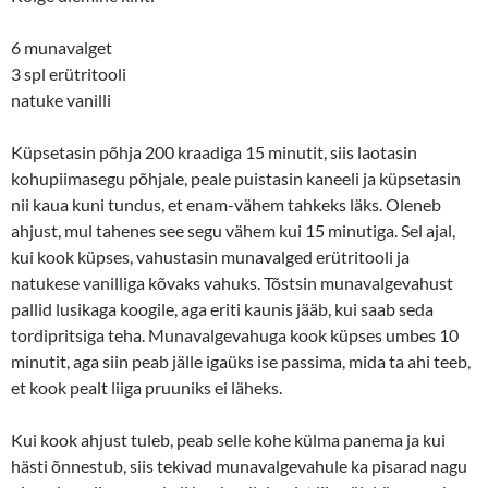
6 munavalget
3 spl erütritooli
natuke vanilli
Küpsetasin põhja 200 kraadiga 15 minutit, siis laotasin
kohupiimasegu põhjale, peale puistasin kaneeli ja küpsetasin
nii kaua kuni tundus, et enam-vähem tahkeks läks. Oleneb
ahjust, mul tahenes see segu vähem kui 15 minutiga. Sel ajal,
kui kook küpses, vahustasin munavalged erütritooli ja
natukese vanilliga kõvaks vahuks. Tõstsin munavalgevahust
pallid lusikaga koogile, aga eriti kaunis jääb, kui saab seda
tordipritsiga teha. Munavalgevahuga kook küpses umbes 10
minutit, aga siin peab jälle igaüks ise passima, mida ta ahi teeb,
et kook pealt liiga pruuniks ei läheks.
Kui kook ahjust tuleb, peab selle kohe külma panema ja kui
hästi õnnestub, siis tekivad munavalgevahule ka pisarad nagu