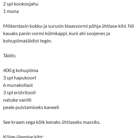
2 spl kookosjahu
1 muna
Mökerdasin kokku ja surusin klaasvormi põhja ühtlase kihi. Nii
kauaks panin vormi külmkappi, kuni ahi soojenes ja
kohupiimatäidist tegin.
Täidis:
400 g kohupiima
3 spl hapukoort
6 munakollast
3 spl erütritooli
natuke vanilli
peale puistamiseks kaneeli
See kraam sega kõik kenaks ühtlaseks massiks.
Kõige ülemine kiht: