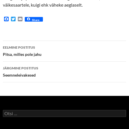
väikesaartele, kuigi ehk väheke aeglaselt.
F
T
E
Share
a
w
m
c
i
a
e
t
i
b
t
l
o
e
Postituste
o
r
EELMINE POSTITUS
k
töölaud
Pitsa, milles pole jahu
JÄRGMINE POSTITUS
Seemneleivakesed
Otsi: