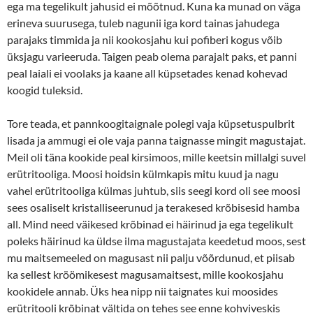
ega ma tegelikult jahusid ei mõõtnud. Kuna ka munad on väga
erineva suurusega, tuleb nagunii iga kord tainas jahudega
parajaks timmida ja nii kookosjahu kui pofiberi kogus võib
üksjagu varieeruda. Taigen peab olema parajalt paks, et panni
peal laiali ei voolaks ja kaane all küpsetades kenad kohevad
koogid tuleksid.
Tore teada, et pannkoogitaignale polegi vaja küpsetuspulbrit
lisada ja ammugi ei ole vaja panna taignasse mingit magustajat.
Meil oli täna kookide peal kirsimoos, mille keetsin millalgi suvel
erütritooliga. Moosi hoidsin külmkapis mitu kuud ja nagu
vahel erütritooliga külmas juhtub, siis seegi kord oli see moosi
sees osaliselt kristalliseerunud ja terakesed krõbisesid hamba
all. Mind need väikesed krõbinad ei häirinud ja ega tegelikult
poleks häirinud ka üldse ilma magustajata keedetud moos, sest
mu maitsemeeled on magusast nii palju võõrdunud, et piisab
ka sellest kröömikesest magusamaitsest, mille kookosjahu
kookidele annab. Üks hea nipp nii taignates kui moosides
erütritooli krõbinat vältida on tehes see enne kohviveskis