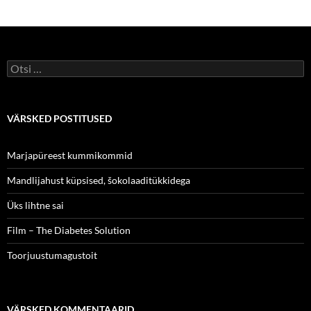
Otsi:
VÄRSKED POSTITUSED
Marjapüreest kummikommid
Mandlijahust küpsised, šokolaaditükkidega
Üks lihtne sai
Film – The Diabetes Solution
Toorjuustumagustoit
VÄRSKED KOMMENTAARID