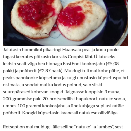
Jalutasin hommikul pika ringi Haapsalu peal ja kodu poole
tagasi keerates põikasin korraks Coopist läbi. Üllatuseks
leidsin sealt väga hea hinnaga EastEndi kookosjahu (€5,08
pakk) ja pofiberit (€2,87 pakk). Muidugi tuli mul kohe pähe, et
peaks pannkooke küpsetama ja kuigi unustasin küpsetuspulbri
ostmata ja soodat mul ka kodus polnud, sain siiski
suurepärased kohevad koogid. Taignasse kloppisin 3 muna,
200-grammise paki 20-protsendilist hapukoort, natuke soola,
umbes 100 grammi kookosjahu ja ühe kuhjaga supilusikatäie
pofiberit. Koogid küpsetasin kaane all natukese oliiviõliga.
Retsept on mul muidugi jälle selline “natuke” ja “umbes”, sest