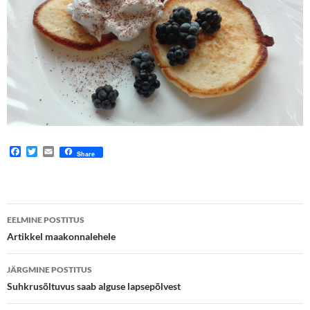
F
T
E
Share
a
w
m
c
i
a
e
t
i
b
t
l
o
e
Postituste
o
r
EELMINE POSTITUS
k
töölaud
Artikkel maakonnalehele
JÄRGMINE POSTITUS
Suhkrusõltuvus saab alguse lapsepõlvest