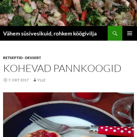
Liigu
sisu
juurde
Otsi
Vähem süsivesikuid, rohkem köögivilja
PEAME
RETSEPTID - DESSERT
KOHEVAD PANNKOOGID
7. OKT 2017
YLLE