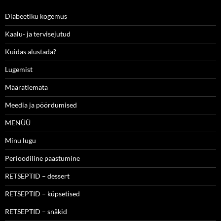
Diabeetiku kogemus
Kaalu- ja tervisejutud
Kuidas alustada?
Lugemist
Määratlemata
Meedia ja pöördumised
MENÜÜ
Minu lugu
Perioodiline paastumine
RETSEPTID – dessert
RETSEPTID – küpsetised
RETSEPTID – snäkid