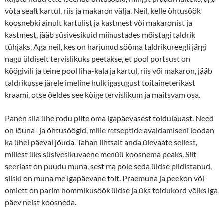
võta sealt kartul, riis ja makaron välja. Neil, kelle õhtusöök
koosnebki ainult kartulist ja kastmest või makaronist ja
kastmest, jääb süsivesikuid miinustades mõistagi taldrik
tühjaks. Aga neil, kes on harjunud sööma taldrikureegli järgi
nagu üldiselt tervislikuks peetakse, et pool portsust on
köögivili ja teine pool liha-kala ja kartul, riis või makaron, jääb
taldrikusse järele imeline hulk igasugust toitaineterikast
kraami, otse öeldes see kõige tervislikum ja maitsvam osa.
Panen siia ühe rodu pilte oma igapäevasest toidulauast. Need
on lõuna- ja õhtusöögid, mille retseptide avaldamiseni loodan
ka ühel päeval jõuda. Tahan lihtsalt anda ülevaate sellest,
millest üks süsivesikuvaene menüü koosnema peaks. Siit
seeriast on puudu muna, sest ma pole seda üldse pildistanud,
siiski on muna me igapäevane toit. Praemuna ja peekon või
omlett on parim hommikusöök üldse ja üks toidukord võiks iga
päev neist koosneda.