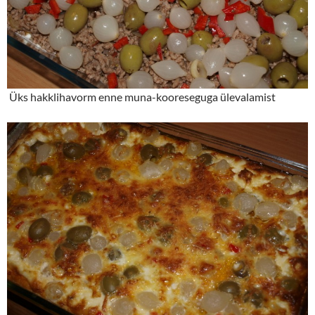
Üks hakklihavorm enne muna-kooreseguga ülevalamist