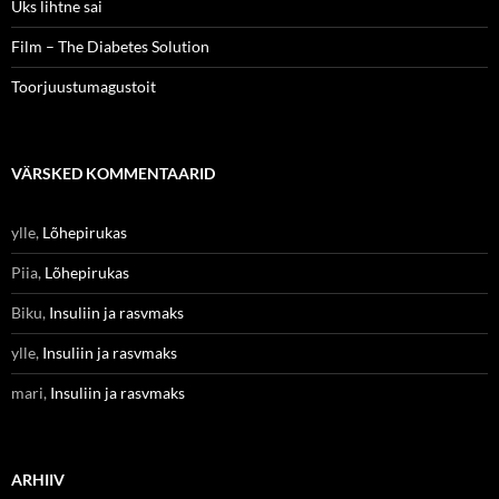
Üks lihtne sai
Film – The Diabetes Solution
Toorjuustumagustoit
VÄRSKED KOMMENTAARID
ylle
,
Lõhepirukas
Piia
,
Lõhepirukas
Biku
,
Insuliin ja rasvmaks
ylle
,
Insuliin ja rasvmaks
mari
,
Insuliin ja rasvmaks
ARHIIV