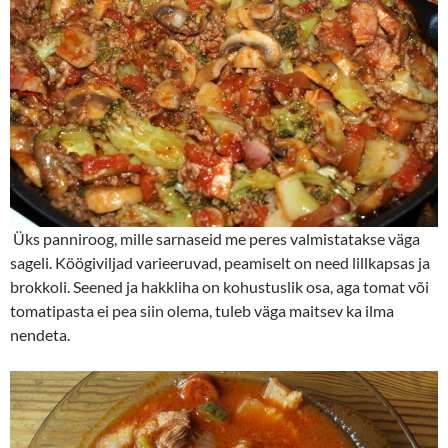
Üks panniroog, mille sarnaseid me peres valmistatakse väga
sageli. Köögiviljad varieeruvad, peamiselt on need lillkapsas ja
brokkoli. Seened ja hakkliha on kohustuslik osa, aga tomat või
tomatipasta ei pea siin olema, tuleb väga maitsev ka ilma
nendeta.