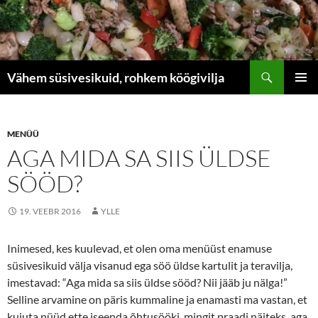
Liigu
sisu
juurde
Otsi
Vähem süsivesikuid, rohkem köögivilja
PEAME
MENÜÜ
AGA MIDA SA SIIS ÜLDSE
SÖÖD?
19. VEEBR 2016
YLLE
Inimesed, kes kuulevad, et olen oma menüüst enamuse
süsivesikuid välja visanud ega söö üldse kartulit ja teravilja,
imestavad: “Aga mida sa siis üldse sööd? Nii jääb ju nälga!”
Selline arvamine on päris kummaline ja enamasti ma vastan, et
kujuta nüüd ette iseenda õhtusööki, mingit praadi näiteks, aga