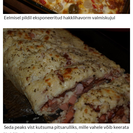
Eelmisel pildil eksponeeritud hakklihavorm valmiskujul
Seda peaks vist kutsuma pitsarulliks, mille vahele võib keerata