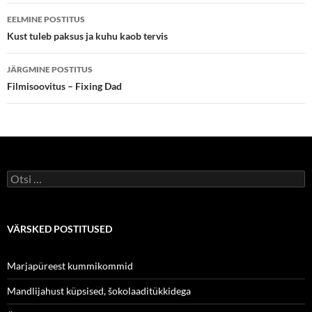
o
e
Postituste
o
r
EELMINE POSTITUS
k
töölaud
Kust tuleb paksus ja kuhu kaob tervis
JÄRGMINE POSTITUS
Filmisoovitus – Fixing Dad
Otsi:
VÄRSKED POSTITUSED
Marjapüreest kummikommid
Mandlijahust küpsised, šokolaaditükkidega