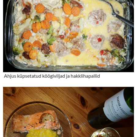
Ahjus küpsetatud köögiviljad ja hakklihapallid