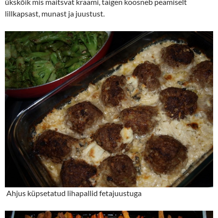
ükskõik mis maitsvat kraami, taigen koosneb peamiselt
lillkapsast, munast ja juustust.
Ahjus küpsetatud lihapallid fetajuustuga