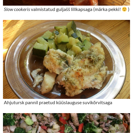
Slow cookeris
valmistatud guljašš lillkapsaga (märka pekki!
)
Ahjutursk pannil praetud küüslauguse suvikõrvitsaga