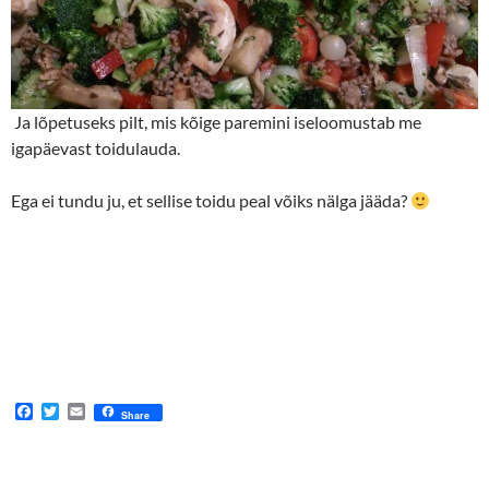
Ja lõpetuseks pilt, mis kõige paremini iseloomustab me
igapäevast toidulauda.
Ega ei tundu ju, et sellise toidu peal võiks nälga jääda?
F
T
E
Share
a
w
m
c
i
a
e
t
i
b
t
l