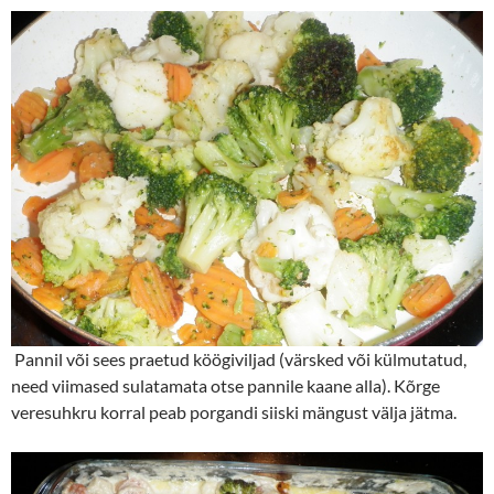
Pannil või sees praetud köögiviljad (värsked või külmutatud,
need viimased sulatamata otse pannile kaane alla). Kõrge
veresuhkru korral peab porgandi siiski mängust välja jätma.