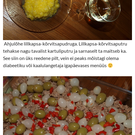
Ahjulõhe lillkapsa-kõrvitsapudruga. Lillkapsa-kõrvitsaputru
tehakse nagu tavalist kartuliputru ja sarnaselt ta maitseb ka.
See siin on üks reedene pilt, vein ei peaks mõistagi olema
diabeetiku või kaalulangetaja igapäevases menüüs