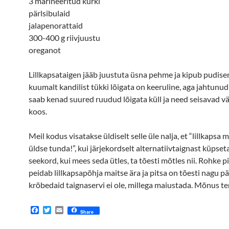
3 marineeritud kurki
pärlsibulaid
jalapenorattaid
300-400 g riivjuustu
oreganot
Lillkapsataigen jääb juustuta üsna pehme ja kipub pudise
kuumalt kandilist tükki lõigata on keeruline, aga jahtunud
saab kenad suured ruudud lõigata küll ja need seisavad vä
koos.
Meil kodus visatakse üldiselt selle üle nalja, et “lillkapsa m
üldse tunda!”, kui järjekordselt alternatiivtaignast küpset
seekord, kui mees seda ütles, ta tõesti mõtles nii. Rohke p
peidab lillkapsapõhja maitse ära ja pitsa on tõesti nagu pär
krõbedaid taignaservi ei ole, millega maiustada. Mõnus terv
F
T
E
Share
a
w
m
c
i
a