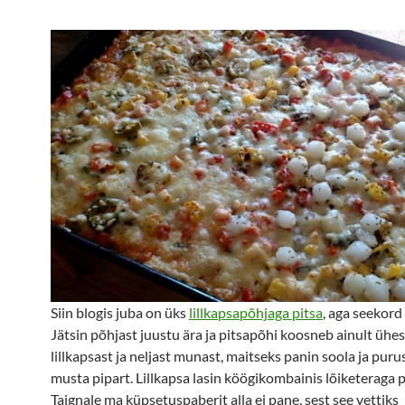
Siin blogis juba on üks
lillkapsapõhjaga pitsa
, aga seekord 
Jätsin põhjast juustu ära ja pitsapõhi koosneb ainult ühe
lillkapsast ja neljast munast, maitseks panin soola ja pur
musta pipart. Lillkapsa lasin köögikombainis lõiketeraga 
Taignale ma küpsetuspaberit alla ei pane, sest see vettiks