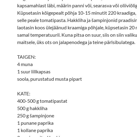
kapsamahlast läbi, määrin panni või, searasva või oliiviõlig
Küpsetasin kõigepealt põhja 10-15 minutit 220 kraadiga, s
selle peale tomatipasta. Hakkliha ja šampinjonid praadisin 
laotasin koos ülejäänud kraamiga põhjale, küpsetasin 20 
samal temperatuuril. Kuna pitsa on suur, siis on siin valiku
maitsele, üks ots on jalapenodega ja teine pärlsibulatega.
TAIGEN:
4 muna
1 suur lillkapsas
soola, purustatud musta pipart
KATE:
400-500 g tomatipastat
500 g hakkliha
250 g šampinjone
1 punane paprika
1 kollane paprika