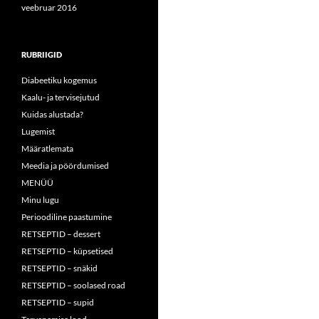
veebruar 2016
RUBRIIGID
Diabeetiku kogemus
Kaalu- ja tervisejutud
Kuidas alustada?
Lugemist
Määratlemata
Meedia ja pöördumised
MENÜÜ
Minu lugu
Perioodiline paastumine
RETSEPTID – dessert
RETSEPTID – küpsetised
RETSEPTID – snäkid
RETSEPTID – soolased road
RETSEPTID – supid