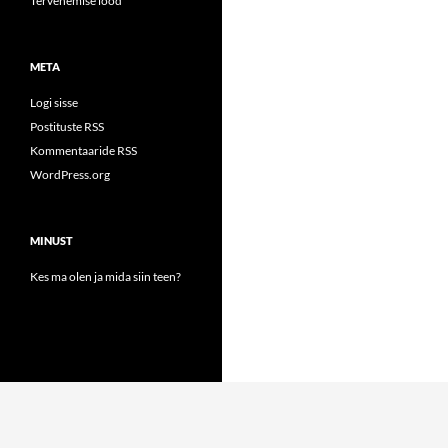
Tervenemise lood
META
Logi sisse
Postituste RSS
Kommentaaride RSS
WordPress.org
MINUST
Kes ma olen ja mida siin teen?