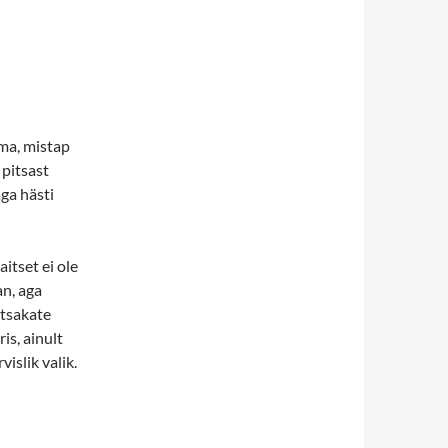
ma, mistap
 pitsast
ga hästi
aitset ei ole
an, aga
itsakate
is, ainult
islik valik.