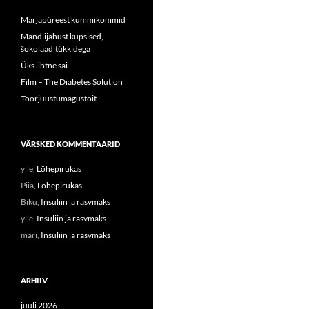
Marjapüreest kummikommid
Mandlijahust küpsised,
šokolaaditükkidega
Üks lihtne sai
Film – The Diabetes Solution
Toorjuustumagustoit
VÄRSKED KOMMENTAARID
ylle
,
Lõhepirukas
Piia
,
Lõhepirukas
Biku
,
Insuliin ja rasvmaks
ylle
,
Insuliin ja rasvmaks
mari
,
Insuliin ja rasvmaks
ARHIIV
juuli 2026