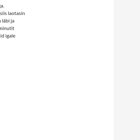
a.
iis laotasin
läbi ja
minutit
id igale