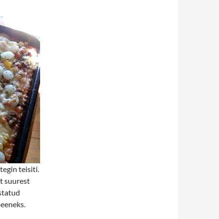
tegin teisiti.
st suurest
ustatud
peeneks.