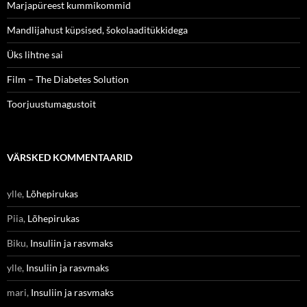
Marjapüreest kummikommid
Mandlijahust küpsised, šokolaaditükkidega
Üks lihtne sai
Film – The Diabetes Solution
Toorjuustumagustoit
VÄRSKED KOMMENTAARID
ylle
,
Lõhepirukas
Piia
,
Lõhepirukas
Biku
,
Insuliin ja rasvmaks
ylle
,
Insuliin ja rasvmaks
mari
,
Insuliin ja rasvmaks