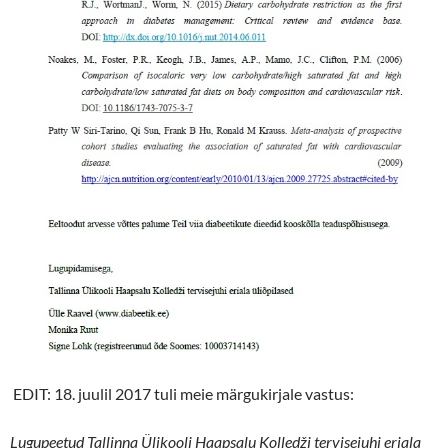
EDIT: 18. juulil 2017 tuli meie märgukirjale vastus:
Lugupeetud Tallinna Ülikooli Haapsalu Kolledži tervisejuhi eriala