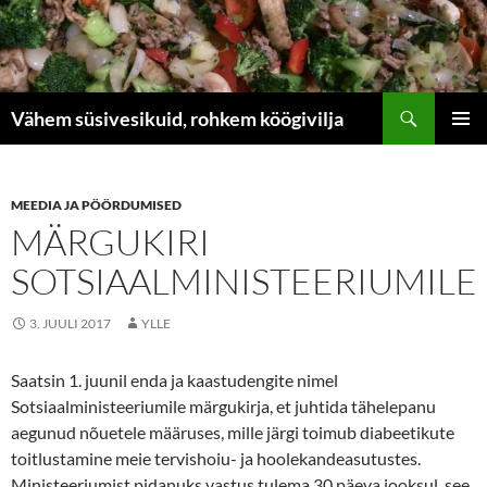
Liigu
sisu
juurde
Otsi
Vähem süsivesikuid, rohkem köögivilja
PEAME
MEEDIA JA PÖÖRDUMISED
MÄRGUKIRI
SOTSIAALMINISTEERIUMILE
3. JUULI 2017
YLLE
Saatsin 1. juunil enda ja kaastudengite nimel
Sotsiaalministeeriumile märgukirja, et juhtida tähelepanu
aegunud nõuetele määruses, mille järgi toimub diabeetikute
toitlustamine meie tervishoiu- ja hoolekandeasutustes.
Ministeeriumist pidanuks vastus tulema 30 päeva jooksul, see