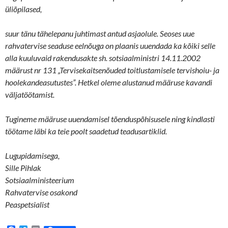
üliõpilased,
suur tänu tähelepanu juhtimast antud asjaolule. Seoses uue
rahvatervise seaduse eelnõuga on plaanis uuendada ka kõiki selle
alla kuuluvaid rakendusakte sh. sotsiaalministri 14.11.2002
määrust nr 131 „Tervisekaitsenõuded toitlustamisele tervishoiu- ja
hoolekandeasutustes”. Hetkel oleme alustanud määruse kavandi
väljatöötamist.
Tugineme määruse uuendamisel tõenduspõhisusele ning kindlasti
töötame läbi ka teie poolt saadetud teadusartiklid.
Lugupidamisega,
Sille Pihlak
Sotsiaalministeerium
Rahvatervise osakond
Peaspetsialist